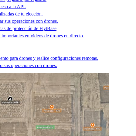
ceso a la API.
lizadas de tu elección.
r sus operaciones con drones.
idas de protección de FlytBase
 importantes en vídeos de drones en directo.
ento para drones y realice configuraciones remotas.
o sus operaciones con drones.