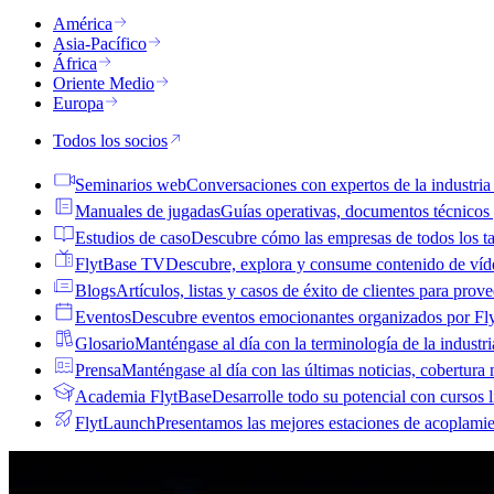
América
Asia-Pacífico
África
Oriente Medio
Europa
Todos los socios
Seminarios web
Conversaciones con expertos de la industria 
Manuales de jugadas
Guías operativas, documentos técnicos 
Estudios de caso
Descubre cómo las empresas de todos los t
FlytBase TV
Descubre, explora y consume contenido de ví
Blogs
Artículos, listas y casos de éxito de clientes para pro
Eventos
Descubre eventos emocionantes organizados por Fl
Glosario
Manténgase al día con la terminología de la industri
Prensa
Manténgase al día con las últimas noticias, cobertura
Academia FlytBase
Desarrolle todo su potencial con cursos lí
FlytLaunch
Presentamos las mejores estaciones de acoplamien