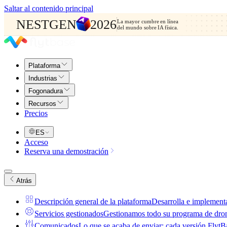
Saltar al contenido principal
NESTGEN
2026
La mayor cumbre en línea
del mundo sobre IA física.
Plataforma
Industrias
Fogonadura
Recursos
Precios
ES
Acceso
Reserva una demostración
Atrás
Descripción general de la plataforma
Desarrolla e implementa
Servicios gestionados
Gestionamos todo su programa de drones
Comunicados
Lo que se acaba de enviar: cada versión FlytBas