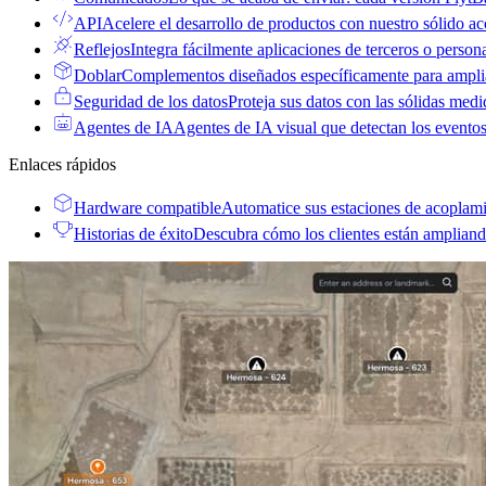
API
Acelere el desarrollo de productos con nuestro sólido ac
Reflejos
Integra fácilmente aplicaciones de terceros o persona
Doblar
Complementos diseñados específicamente para amplia
Seguridad de los datos
Proteja sus datos con las sólidas med
Agentes de IA
Agentes de IA visual que detectan los eventos
Enlaces rápidos
Hardware compatible
Automatice sus estaciones de acoplami
Historias de éxito
Descubra cómo los clientes están ampliand