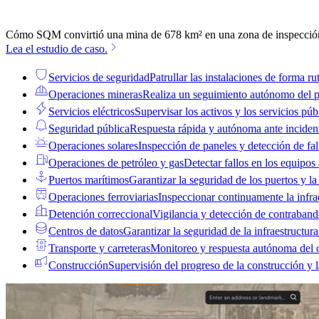
Cómo SQM convirtió una mina de 678 km² en una zona de inspecció
Lea el estudio de caso.
Servicios de seguridad
Patrullar las instalaciones de forma rut
Operaciones mineras
Realiza un seguimiento autónomo del pr
Servicios eléctricos
Supervisar los activos y los servicios públ
Seguridad pública
Respuesta rápida y autónoma ante inciden
Operaciones solares
Inspección de paneles y detección de fal
Operaciones de petróleo y gas
Detectar fallos en los equipos
Puertos marítimos
Garantizar la seguridad de los puertos y la
Operaciones ferroviarias
Inspeccionar continuamente la infrae
Detención correccional
Vigilancia y detección de contraban
Centros de datos
Garantizar la seguridad de la infraestructura 
Transporte y carreteras
Monitoreo y respuesta autónoma del 
Construcción
Supervisión del progreso de la construcción y 