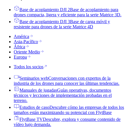
Base de acoplamiento DJI 2
Base de acoplamiento para
drones compacta, ligera y eficiente para la serie Matrice 3D.
Base de acoplamiento DJI 3
Base de carga móvil y
resistente para drones de la serie Matrice 4D
América
Asia-Pacífico
África
Oriente Medio
Europa
Todos los socios
Seminarios web
Conversaciones con expertos de la
industria de los drones para conocer las últimas tendencias.
Manuales de jugadas
Guías operativas, documentos
técnicos y lecciones de implementación probadas en el
terreno.
Estudios de caso
Descubre cómo las empresas de todos los
tamaños están maximizando su potencial con FlytBase
FlytBase TV
Descubre, explora y consume contenido de
vídeo bajo demanda.