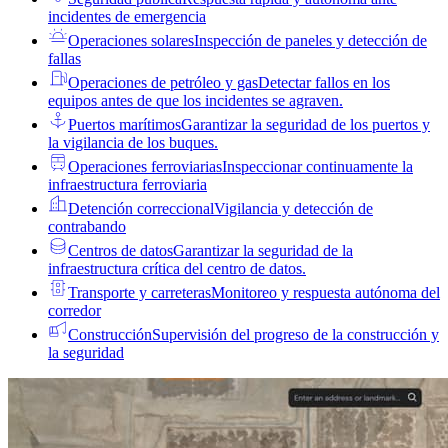
incidentes de emergencia
Operaciones solares
Inspección de paneles y detección de
fallas
Operaciones de petróleo y gas
Detectar fallos en los
equipos antes de que los incidentes se agraven.
Puertos marítimos
Garantizar la seguridad de los puertos y
la vigilancia de los buques.
Operaciones ferroviarias
Inspeccionar continuamente la
infraestructura ferroviaria
Detención correccional
Vigilancia y detección de
contrabando
Centros de datos
Garantizar la seguridad de la
infraestructura crítica del centro de datos.
Transporte y carreteras
Monitoreo y respuesta autónoma del
corredor
Construcción
Supervisión del progreso de la construcción y
la seguridad