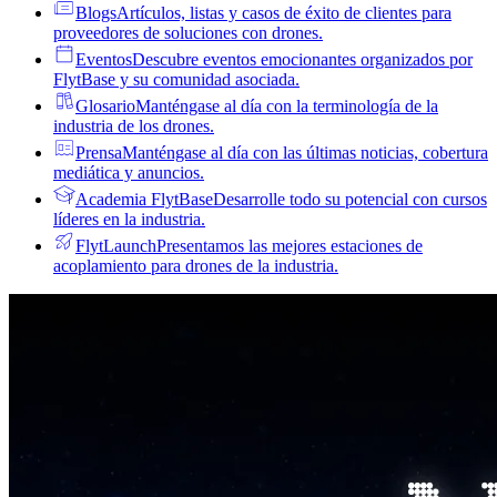
Blogs
Artículos, listas y casos de éxito de clientes para
proveedores de soluciones con drones.
Eventos
Descubre eventos emocionantes organizados por
FlytBase y su comunidad asociada.
Glosario
Manténgase al día con la terminología de la
industria de los drones.
Prensa
Manténgase al día con las últimas noticias, cobertura
mediática y anuncios.
Academia FlytBase
Desarrolle todo su potencial con cursos
líderes en la industria.
FlytLaunch
Presentamos las mejores estaciones de
acoplamiento para drones de la industria.