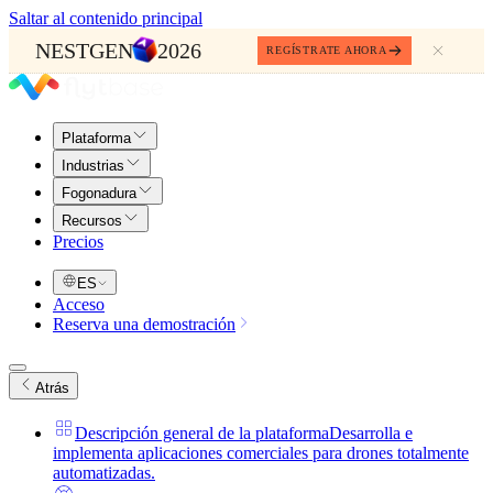
Saltar al contenido principal
NESTGEN
2026
REGÍSTRATE AHORA
Plataforma
Industrias
Fogonadura
Recursos
Precios
ES
Acceso
Reserva una demostración
Atrás
Descripción general de la plataforma
Desarrolla e
implementa aplicaciones comerciales para drones totalmente
automatizadas.