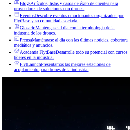
Blogs
Artículos, listas y casos de éxito de clientes para
proveedores de soluciones con drones.
Eventos
Descubre eventos emocionantes organizados por
FlytBase y su comunidad asociada.
Glosario
Manténgase al día con la terminología de la
industria de los drones.
Prensa
Manténgase al día con las últimas noticias, cobertura
mediática y anuncios.
Academia FlytBase
Desarrolle todo su potencial con cursos
líderes en la industria.
FlytLaunch
Presentamos las mejores estaciones de
acoplamiento para drones de la industria.