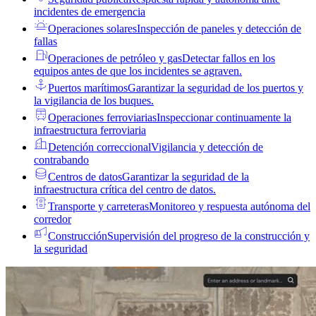
incidentes de emergencia
Operaciones solares
Inspección de paneles y detección de
fallas
Operaciones de petróleo y gas
Detectar fallos en los
equipos antes de que los incidentes se agraven.
Puertos marítimos
Garantizar la seguridad de los puertos y
la vigilancia de los buques.
Operaciones ferroviarias
Inspeccionar continuamente la
infraestructura ferroviaria
Detención correccional
Vigilancia y detección de
contrabando
Centros de datos
Garantizar la seguridad de la
infraestructura crítica del centro de datos.
Transporte y carreteras
Monitoreo y respuesta autónoma del
corredor
Construcción
Supervisión del progreso de la construcción y
la seguridad