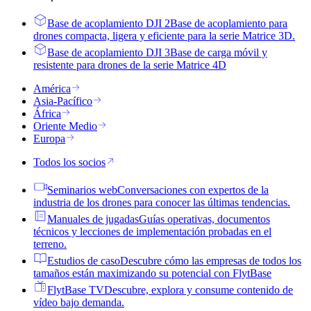
Base de acoplamiento DJI 2
Base de acoplamiento para
drones compacta, ligera y eficiente para la serie Matrice 3D.
Base de acoplamiento DJI 3
Base de carga móvil y
resistente para drones de la serie Matrice 4D
América
Asia-Pacífico
África
Oriente Medio
Europa
Todos los socios
Seminarios web
Conversaciones con expertos de la
industria de los drones para conocer las últimas tendencias.
Manuales de jugadas
Guías operativas, documentos
técnicos y lecciones de implementación probadas en el
terreno.
Estudios de caso
Descubre cómo las empresas de todos los
tamaños están maximizando su potencial con FlytBase
FlytBase TV
Descubre, explora y consume contenido de
vídeo bajo demanda.