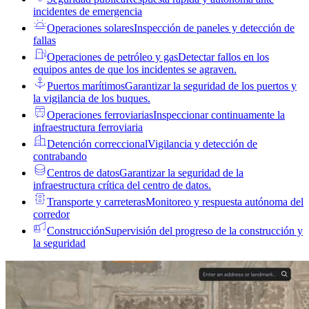
incidentes de emergencia
Operaciones solares
Inspección de paneles y detección de
fallas
Operaciones de petróleo y gas
Detectar fallos en los
equipos antes de que los incidentes se agraven.
Puertos marítimos
Garantizar la seguridad de los puertos y
la vigilancia de los buques.
Operaciones ferroviarias
Inspeccionar continuamente la
infraestructura ferroviaria
Detención correccional
Vigilancia y detección de
contrabando
Centros de datos
Garantizar la seguridad de la
infraestructura crítica del centro de datos.
Transporte y carreteras
Monitoreo y respuesta autónoma del
corredor
Construcción
Supervisión del progreso de la construcción y
la seguridad