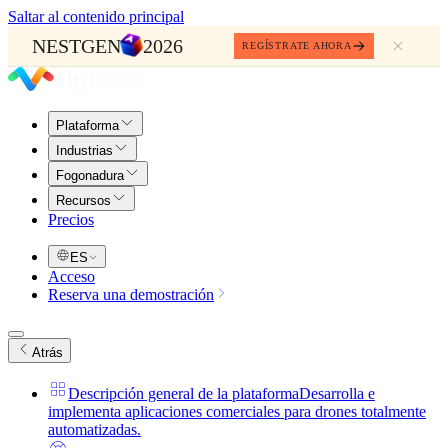
Saltar al contenido principal
NESTGEN
2026
REGÍSTRATE AHORA
Plataforma
Industrias
Fogonadura
Recursos
Precios
ES
Acceso
Reserva una demostración
Atrás
Descripción general de la plataforma
Desarrolla e
implementa aplicaciones comerciales para drones totalmente
automatizadas.