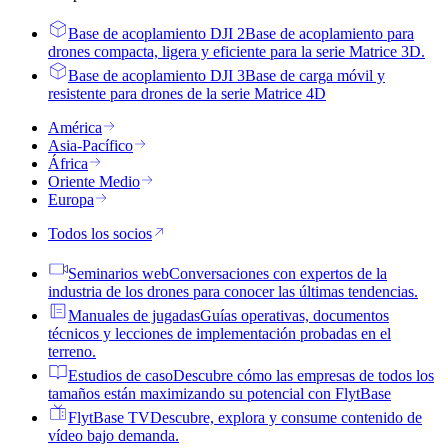
Base de acoplamiento DJI 2
Base de acoplamiento para
drones compacta, ligera y eficiente para la serie Matrice 3D.
Base de acoplamiento DJI 3
Base de carga móvil y
resistente para drones de la serie Matrice 4D
América
Asia-Pacífico
África
Oriente Medio
Europa
Todos los socios
Seminarios web
Conversaciones con expertos de la
industria de los drones para conocer las últimas tendencias.
Manuales de jugadas
Guías operativas, documentos
técnicos y lecciones de implementación probadas en el
terreno.
Estudios de caso
Descubre cómo las empresas de todos los
tamaños están maximizando su potencial con FlytBase
FlytBase TV
Descubre, explora y consume contenido de
vídeo bajo demanda.