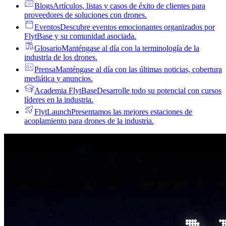
Blogs
Artículos, listas y casos de éxito de clientes para
proveedores de soluciones con drones.
Eventos
Descubre eventos emocionantes organizados por
FlytBase y su comunidad asociada.
Glosario
Manténgase al día con la terminología de la
industria de los drones.
Prensa
Manténgase al día con las últimas noticias, cobertura
mediática y anuncios.
Academia FlytBase
Desarrolle todo su potencial con cursos
líderes en la industria.
FlytLaunch
Presentamos las mejores estaciones de
acoplamiento para drones de la industria.