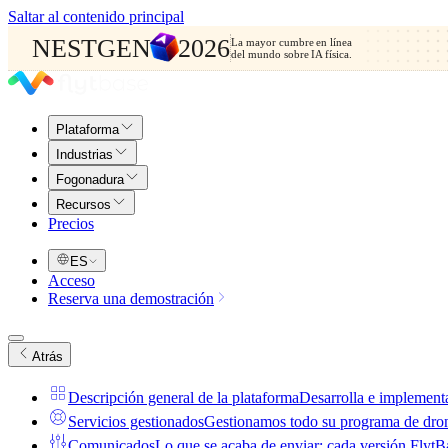
Saltar al contenido principal
NESTGEN
2026
La mayor cumbre en línea
del mundo sobre IA física.
Plataforma
Industrias
Fogonadura
Recursos
Precios
ES
Acceso
Reserva una demostración
Atrás
Descripción general de la plataforma
Desarrolla e implementa
Servicios gestionados
Gestionamos todo su programa de drones
Comunicados
Lo que se acaba de enviar: cada versión FlytBas