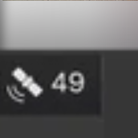
Cómo SQM convirtió una mina de 678 km² en una zona de inspecció
Lea el estudio de caso.
Proveedor de soluciones
Descubre a nuestros socios de impl
Reflejos
Conozca a nuestros socios del ecosistema y los com
Muelle
Consulta nuestro hardware de acoplamiento compatible
Aviso sobre operaciones BVLOS
Reúnase con nuestros ases
Enlaces rápidos
Base de acoplamiento DJI 2
Base de acoplamiento para drones
Base de acoplamiento DJI 3
Base de carga móvil y resistente