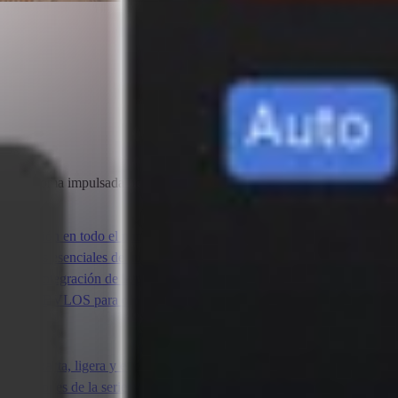
n autónoma impulsada por Adentu y FlytBase
ementación en todo el mundo.
ponentes esenciales de autonomía.
 y la integración de la plataforma.
ores de BVLOS para obtener orientación regulatoria.
 compacta, ligera y eficiente para la serie Matrice 3D.
 para drones de la serie Matrice 4D