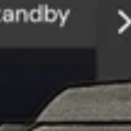
América
Asia-Pacífico
África
Oriente Medio
Europa
Todos los socios
Seminarios web
Conversaciones con expertos de la industria 
Manuales de jugadas
Guías operativas, documentos técnicos 
Estudios de caso
Descubre cómo las empresas de todos los t
FlytBase TV
Descubre, explora y consume contenido de ví
Blogs
Artículos, listas y casos de éxito de clientes para pro
Eventos
Descubre eventos emocionantes organizados por Fl
Glosario
Manténgase al día con la terminología de la industri
Prensa
Manténgase al día con las últimas noticias, cobertura
Academia FlytBase
Desarrolle todo su potencial con cursos lí
FlytLaunch
Presentamos las mejores estaciones de acoplamien