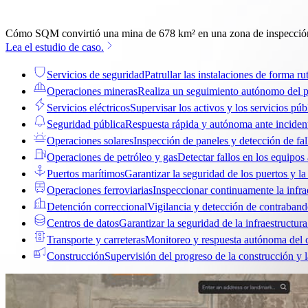
Cómo SQM convirtió una mina de 678 km² en una zona de inspecció
Lea el estudio de caso.
Servicios de seguridad
Patrullar las instalaciones de forma rut
Operaciones mineras
Realiza un seguimiento autónomo del pr
Servicios eléctricos
Supervisar los activos y los servicios públ
Seguridad pública
Respuesta rápida y autónoma ante inciden
Operaciones solares
Inspección de paneles y detección de fal
Operaciones de petróleo y gas
Detectar fallos en los equipos
Puertos marítimos
Garantizar la seguridad de los puertos y la
Operaciones ferroviarias
Inspeccionar continuamente la infrae
Detención correccional
Vigilancia y detección de contraban
Centros de datos
Garantizar la seguridad de la infraestructura 
Transporte y carreteras
Monitoreo y respuesta autónoma del 
Construcción
Supervisión del progreso de la construcción y 