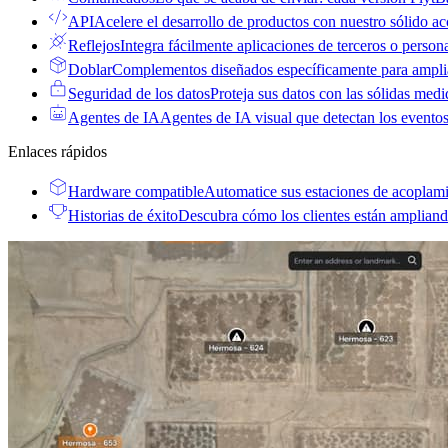
API
Acelere el desarrollo de productos con nuestro sólido ac
Reflejos
Integra fácilmente aplicaciones de terceros o persona
Doblar
Complementos diseñados específicamente para amplia
Seguridad de los datos
Proteja sus datos con las sólidas med
Agentes de IA
Agentes de IA visual que detectan los eventos
Enlaces rápidos
Hardware compatible
Automatice sus estaciones de acoplami
Historias de éxito
Descubra cómo los clientes están ampliand