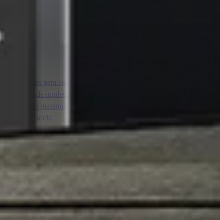
de los drones para conocer las últimas tendencias.
y lecciones de implementación probadas en el terreno.
amaños están maximizando su potencial con FlytBase
deo bajo demanda.
veedores de soluciones con drones.
ytBase y su comunidad asociada.
a de los drones.
 mediática y anuncios.
deres en la industria.
to para drones de la industria.