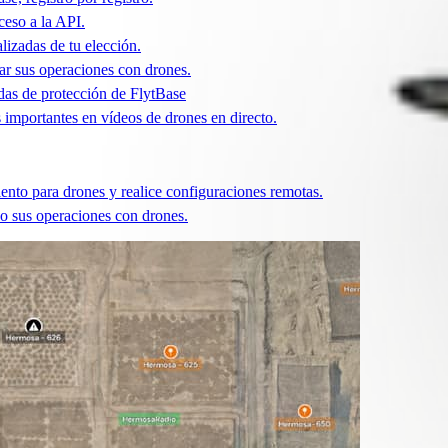
ceso a la API.
lizadas de tu elección.
r sus operaciones con drones.
idas de protección de FlytBase
 importantes en vídeos de drones en directo.
ento para drones y realice configuraciones remotas.
o sus operaciones con drones.