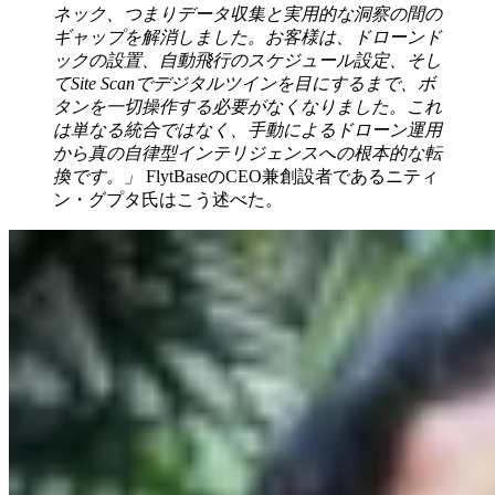
ネック、つまりデータ収集と実用的な洞察の間の
ギャップを解消しました。お客様は、ドローンド
ックの設置、自動飛行のスケジュール設定、そし
てSite Scanでデジタルツインを目にするまで、ボ
タンを一切操作する必要がなくなりました。これ
は単なる統合ではなく、手動によるドローン運用
から真の自律型インテリジェンスへの根本的な転
換です。」
FlytBaseのCEO兼創設者であるニティ
ン・グプタ氏はこう述べた。