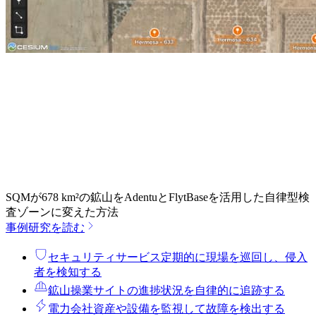
SQMが678 km²の鉱山をAdentuとFlytBaseを活用した自律型検
査ゾーンに変えた方法
事例研究を読む
セキュリティサービス
定期的に現場を巡回し、侵入
者を検知する
鉱山操業
サイトの進捗状況を自律的に追跡する
電力会社
資産や設備を監視して故障を検出する