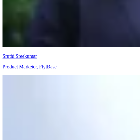
Sruthi Sreekumar
Product Marketer, FlytBase