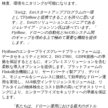
検査、環境モニタリングが可能になります。
「Esriは、Esriスタートアッププログラムの一環
としてFlytBaseと提携できることを誇りに思いま
す」と、Esriのソリューションエンジニアである
ジェレマイア・ジョンソン氏は述べています。「
FlytBase、ドローンの自動化とArcGISシステム間
のギャップを埋める上で極めて重要な機能を提供
します。」
FlytBaseのエンタープライズグレードプラットフォームは、
データセキュリティとSOC 2、ISO 27001、GDPR規格への準
拠を保証するとともに、オンプレミスソリューションを含む
柔軟な導入オプションを提供します。プラットフォームの
Flinks統合機能により、サードパーティ製アプリ、デバイ
ス、モジュールをシームレスに接続して効率的なドローン運
用を実現し、AI-R航空インテリジェンスモジュールは、リ
アルタイムの物体検出とコスト効率の高いビデオストリーミ
ングにより、エンタープライズセキュリティへの準拠を保証
します。
「私たちは、ドローン運用における最大のボトル