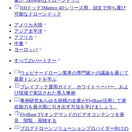
量かつ効率的なドローンドック
DJIドック3
Matrice 4Dシリーズ用、頑丈で持ち運び
可能なドローンドック
アメリカ大陸
アジア太平洋
アフリカ
中東
ヨーロッパ
すべてのパートナー
ウェビナー
ドローン業界の専門家との議論を通じて
最新トレンドを学ぶ
プレイブック
運用ガイド、ホワイトペーパー、およ
び現場で実証された導入事例
事例研究
あらゆる規模の企業がFlytBase活用して潜
在能力を最大限に引き出す方法を学びましょう。
FlytBase TV
オンデマンドのビデオコンテンツを発
見、閲覧、視聴する
ブログ
ドローンソリューションプロバイダー向けの