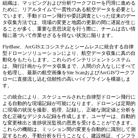
組織は、マッピングおよび分析ワークフローを円滑に進める
ために、リアルタイムで一貫性のある航空データを必要とし
ています。手動ドローン飛行や委託調査といった従来のデー
タ収集方法では、現場の変更と地図の更新の間に遅延が生じ
ることが多く、重要な意思決定を行う際に、チームは古い情
報に基づいて作業せざるを得ない状況に陥ります。
FlytBase、ArcGISエコシステムとシームレスに統合する自律
型ドローンソリューションにより、航空データ収集に真の自
動化をもたらします。これらのインテリジェントシステム
は、飛行計画からデータ収集まで、人間の介入なしにすべて
を処理し、最新の航空画像をSite ScanおよびArcGISワークフ
ローに直接流し込む信頼性の高いパイプラインを構築しま
す。
この統合により、スケジュールされた自律型ドローン飛行に
よる自動的な現場記録が可能になります。ドローンは定期的
に現場の状況を撮影、処理、記録し、正確な測定値と分析を
含む正確なデジタル記録を作成します。ユーザーは、自動的
な変更検出と進捗状況監視の恩恵を受けることができます。
これらの機能は、ミッション間の変更を自動的に識別して測
定するため、手動分析を行うことなく、建設検証、インフラ