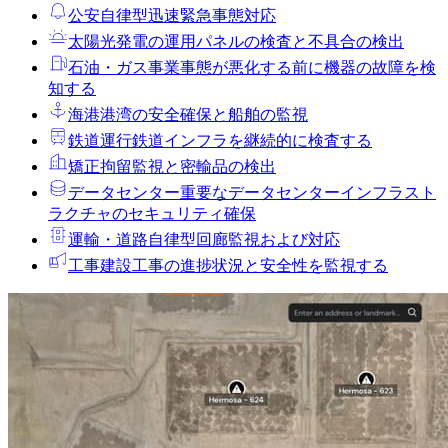
公安
自律型迅速緊急事態対応
太陽光発電の運用
パネルの検査と不具合の検出
石油・ガス事業
事態が悪化する前に機器の故障を検
知する
海港
港湾の安全確保と船舶の監視
鉄道運行
鉄道インフラを継続的に検査する
矯正拘留
監視と密輸品の検出
データセンター
重要なデータセンターインフラスト
ラクチャのセキュリティ確保
運輸・道路
自律型回廊監視および対応
工事
建設工事の進捗状況と安全性を監視する