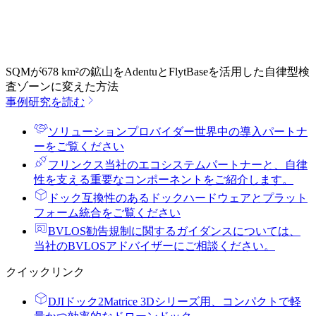
SQMが678 km²の鉱山をAdentuとFlytBaseを活用した自律型検
査ゾーンに変えた方法
事例研究を読む
ソリューションプロバイダー
世界中の導入パートナ
ーをご覧ください
フリンクス
当社のエコシステムパートナーと、自律
性を支える重要なコンポーネントをご紹介します。
ドック
互換性のあるドックハードウェアとプラット
フォーム統合をご覧ください
BVLOS勧告
規制に関するガイダンスについては、
当社のBVLOSアドバイザーにご相談ください。
クイックリンク
DJIドック2
Matrice 3Dシリーズ用、コンパクトで軽