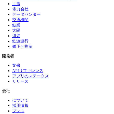
工事
電力会社
データセンター
交通機関
鉱業
太陽
海港
鉄道運行
矯正と拘留
開発者
文書
APIリファレンス
アプリのステータス
リリース
会社
について
採用情報
プレス