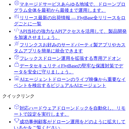
マネージドサービス
あらゆる地域で、ドローンプロ
グラム全体を最初から最後まで運用します。
リリース
最新の出荷情報 ― FlytBase全リリースをロ
グごとに一覧
API
当社の強力なAPIアクセスを活用して、製品開発
を加速させましょう。
フリンクス
お好みのサードパーティ製アプリやカス
タムアプリを簡単に統合できます
フレックス
ドローン運用を拡張する専用アドオン
データセキュリティ
FlytBaseの堅牢な保護対策でデ
ータを安全に守りましょう。
AIエージェント
ドローンのライブ映像から重要なイ
ベントを検出するビジュアルAIエージェント
クイックリンク
対応ハードウェア
ドローンドックを自動化し、リモ
ートで設定を実行します。
成功事例
顧客がドローン運用をどのように拡大して
いるかをご覧ください。