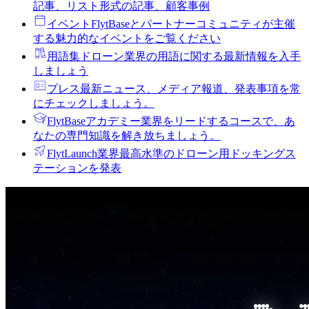
記事、リスト形式の記事、顧客事例
イベント
FlytBaseとパートナーコミュニティが主催
する魅力的なイベントをご覧ください
用語集
ドローン業界の用語に関する最新情報を入手
しましょう
プレス
最新ニュース、メディア報道、発表事項を常
にチェックしましょう。
FlytBaseアカデミー
業界をリードするコースで、あ
なたの専門知識を解き放ちましょう。
FlytLaunch
業界最高水準のドローン用ドッキングス
テーションを発表