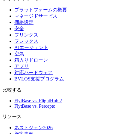
プラットフォームの概要
マネージドサービス
価格設定
安全
フリンクス
フレックス
AIエージェント
空気
箱入りドローン
アプリ
対応ハードウェア
BVLOS支援プログラム
比較する
FlytBase vs. FlightHub 2
FlytBase vs. Percepto
リソース
ネストジェン2026
顧客事例