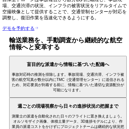
場、交通渋滞の状況、インフラの被害状況をリアルタイムで
空撮映像として提供することで、交通管制センターが対応を
調整し、復旧作業を迅速化できるようにする。
デモを予約する
輸送業務を、手動調査から継続的な航空
情報へと変革する
盲目的な派遣から情報に基づいた配備へ
事故対応時の推測を排除します。事故現場、交通渋滞、インフラ被
害の航空写真が数分以内にTMC（交通管理センター）に送信される
ため、対応要員が到着する前に、情報に基づいた適切な資源配分が
可能になります。
週ごとの現場視察から日々の進捗状況の把握まで
測量士の派遣を自動化された日々のフライトに置き換えましょう。
オルソモザイク画像、体積土量データ、3D進捗モデルにより、作
業員の派遣コストをかけずにプロジェクトチームは継続的な状況把