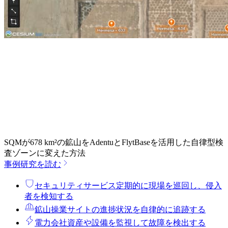
SQMが678 km²の鉱山をAdentuとFlytBaseを活用した自律型検
査ゾーンに変えた方法
事例研究を読む
セキュリティサービス
定期的に現場を巡回し、侵入
者を検知する
鉱山操業
サイトの進捗状況を自律的に追跡する
電力会社
資産や設備を監視して故障を検出する