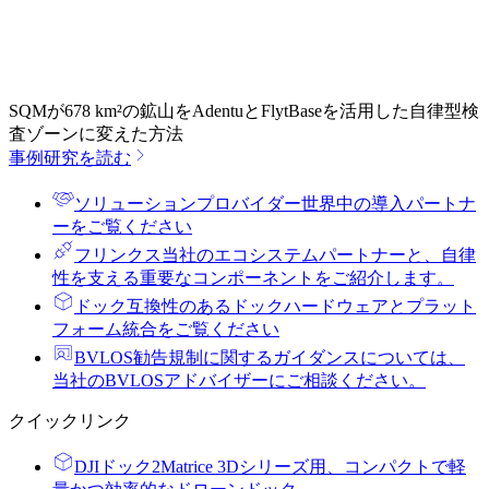
SQMが678 km²の鉱山をAdentuとFlytBaseを活用した自律型検
査ゾーンに変えた方法
事例研究を読む
ソリューションプロバイダー
世界中の導入パートナ
ーをご覧ください
フリンクス
当社のエコシステムパートナーと、自律
性を支える重要なコンポーネントをご紹介します。
ドック
互換性のあるドックハードウェアとプラット
フォーム統合をご覧ください
BVLOS勧告
規制に関するガイダンスについては、
当社のBVLOSアドバイザーにご相談ください。
クイックリンク
DJIドック2
Matrice 3Dシリーズ用、コンパクトで軽