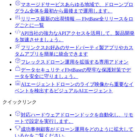
マネージドサービス
あらゆる地域で、ドローンプロ
グラム全体を最初から最後まで運用します。
リリース
最新の出荷情報 ― FlytBase全リリースをロ
グごとに一覧
API
当社の強力なAPIアクセスを活用して、製品開発
を加速させましょう。
フリンクス
お好みのサードパーティ製アプリやカス
タムアプリを簡単に統合できます
フレックス
ドローン運用を拡張する専用アドオン
データセキュリティ
FlytBaseの堅牢な保護対策でデ
ータを安全に守りましょう。
AIエージェント
ドローンのライブ映像から重要なイ
ベントを検出するビジュアルAIエージェント
クイックリンク
対応ハードウェア
ドローンドックを自動化し、リモ
ートで設定を実行します。
成功事例
顧客がドローン運用をどのように拡大して
いるかをご覧ください。