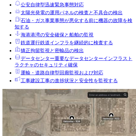
公安
自律型迅速緊急事態対応
太陽光発電の運用
パネルの検査と不具合の検出
石油・ガス事業
事態が悪化する前に機器の故障を検
知する
海港
港湾の安全確保と船舶の監視
鉄道運行
鉄道インフラを継続的に検査する
矯正拘留
監視と密輸品の検出
データセンター
重要なデータセンターインフラスト
ラクチャのセキュリティ確保
運輸・道路
自律型回廊監視および対応
工事
建設工事の進捗状況と安全性を監視する