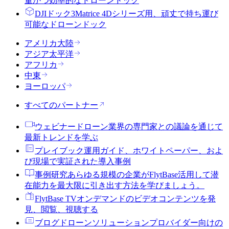
量かつ効率的なドローンドック
DJIドック3
Matrice 4Dシリーズ用、頑丈で持ち運び
可能なドローンドック
アメリカ大陸
アジア太平洋
アフリカ
中東
ヨーロッパ
すべてのパートナー
ウェビナー
ドローン業界の専門家との議論を通じて
最新トレンドを学ぶ
プレイブック
運用ガイド、ホワイトペーパー、およ
び現場で実証された導入事例
事例研究
あらゆる規模の企業がFlytBase活用して潜
在能力を最大限に引き出す方法を学びましょう。
FlytBase TV
オンデマンドのビデオコンテンツを発
見、閲覧、視聴する
ブログ
ドローンソリューションプロバイダー向けの