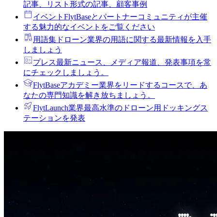
記事、リスト形式の記事、顧客事例
イベント
FlytBaseとパートナーコミュニティが主催
する魅力的なイベントをご覧ください
用語集
ドローン業界の用語に関する最新情報を入手
しましょう
プレス
最新ニュース、メディア報道、発表事項を常
にチェックしましょう。
FlytBaseアカデミー
業界をリードするコースで、あ
なたの専門知識を解き放ちましょう。
FlytLaunch
業界最高水準のドローン用ドッキングス
テーションを発表