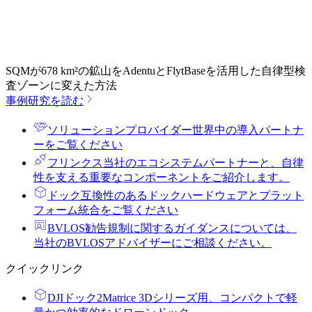
SQMが678 km²の鉱山をAdentuとFlytBaseを活用した自律型検
査ゾーンに変えた方法
事例研究を読む
ソリューションプロバイダー
世界中の導入パートナ
ーをご覧ください
フリンクス
当社のエコシステムパートナーと、自律
性を支える重要なコンポーネントをご紹介します。
ドック
互換性のあるドックハードウェアとプラット
フォーム統合をご覧ください
BVLOS勧告
規制に関するガイダンスについては、
当社のBVLOSアドバイザーにご相談ください。
クイックリンク
DJIドック2
Matrice 3Dシリーズ用、コンパクトで軽