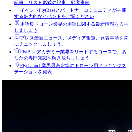
記事、リスト形式の記事、顧客事例
イベント
FlytBaseとパートナーコミュニティが主催
する魅力的なイベントをご覧ください
用語集
ドローン業界の用語に関する最新情報を入手
しましょう
プレス
最新ニュース、メディア報道、発表事項を常
にチェックしましょう。
FlytBaseアカデミー
業界をリードするコースで、あ
なたの専門知識を解き放ちましょう。
FlytLaunch
業界最高水準のドローン用ドッキングス
テーションを発表