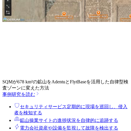
SQMが678 km²の鉱山をAdentuとFlytBaseを活用した自律型検
査ゾーンに変えた方法
事例研究を読む
セキュリティサービス
定期的に現場を巡回し、侵入
者を検知する
鉱山操業
サイトの進捗状況を自律的に追跡する
電力会社
資産や設備を監視して故障を検出する