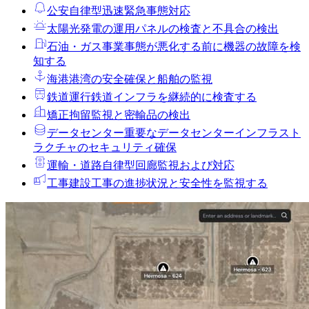
公安
自律型迅速緊急事態対応
太陽光発電の運用
パネルの検査と不具合の検出
石油・ガス事業
事態が悪化する前に機器の故障を検
知する
海港
港湾の安全確保と船舶の監視
鉄道運行
鉄道インフラを継続的に検査する
矯正拘留
監視と密輸品の検出
データセンター
重要なデータセンターインフラスト
ラクチャのセキュリティ確保
運輸・道路
自律型回廊監視および対応
工事
建設工事の進捗状況と安全性を監視する