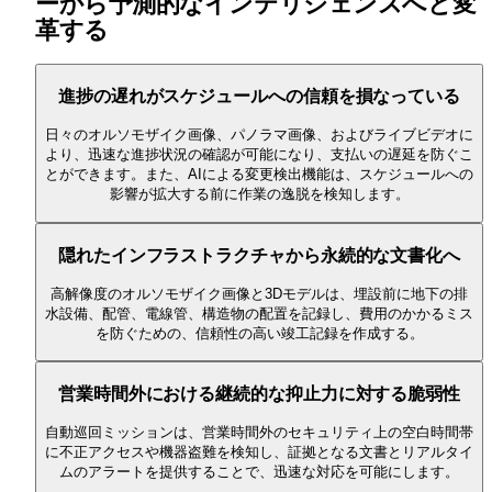
ーから予測的なインテリジェンスへと変
革する
進捗の遅れがスケジュールへの信頼を損なっている
日々のオルソモザイク画像、パノラマ画像、およびライブビデオに
より、迅速な進捗状況の確認が可能になり、支払いの遅延を防ぐこ
とができます。また、AIによる変更検出機能は、スケジュールへの
影響が拡大する前に作業の逸脱を検知します。
隠れたインフラストラクチャから永続的な文書化へ
高解像度のオルソモザイク画像と3Dモデルは、埋設前に地下の排
水設備、配管、電線管、構造物の配置を記録し、費用のかかるミス
を防ぐための、信頼性の高い竣工記録を作成する。
営業時間外における継続的な抑止力に対する脆弱性
自動巡回ミッションは、営業時間外のセキュリティ上の空白時間帯
に不正アクセスや機器盗難を検知し、証拠となる文書とリアルタイ
ムのアラートを提供することで、迅速な対応を可能にします。