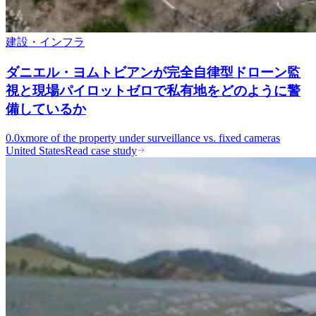
建設・インフラ
ダニエル・ヨムトビアンが完全自律型ドローン監
視と現場パイロットゼロで私有地をどのように警
備しているか
0.0x
more of the property under surveillance vs. fixed cameras
United States
Read case study