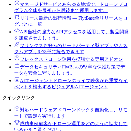
マネージドサービス
あらゆる地域で、ドローンプロ
グラム全体を最初から最後まで運用します。
リリース
最新の出荷情報 ― FlytBase全リリースをロ
グごとに一覧
API
当社の強力なAPIアクセスを活用して、製品開発
を加速させましょう。
フリンクス
お好みのサードパーティ製アプリやカス
タムアプリを簡単に統合できます
フレックス
ドローン運用を拡張する専用アドオン
データセキュリティ
FlytBaseの堅牢な保護対策でデ
ータを安全に守りましょう。
AIエージェント
ドローンのライブ映像から重要なイ
ベントを検出するビジュアルAIエージェント
クイックリンク
対応ハードウェア
ドローンドックを自動化し、リモ
ートで設定を実行します。
成功事例
顧客がドローン運用をどのように拡大して
いるかをご覧ください。