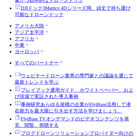
量かつ効率的なドローンドック
DJIドック3
Matrice 4Dシリーズ用、頑丈で持ち運び
可能なドローンドック
アメリカ大陸
アジア太平洋
アフリカ
中東
ヨーロッパ
すべてのパートナー
ウェビナー
ドローン業界の専門家との議論を通じて
最新トレンドを学ぶ
プレイブック
運用ガイド、ホワイトペーパー、およ
び現場で実証された導入事例
事例研究
あらゆる規模の企業がFlytBase活用して潜
在能力を最大限に引き出す方法を学びましょう。
FlytBase TV
オンデマンドのビデオコンテンツを発
見、閲覧、視聴する
ブログ
ドローンソリューションプロバイダー向けの