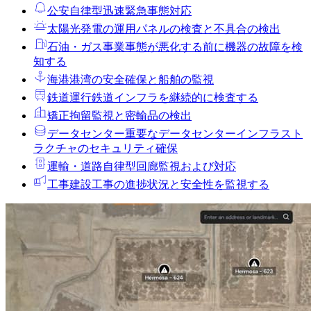
公安
自律型迅速緊急事態対応
太陽光発電の運用
パネルの検査と不具合の検出
石油・ガス事業
事態が悪化する前に機器の故障を検
知する
海港
港湾の安全確保と船舶の監視
鉄道運行
鉄道インフラを継続的に検査する
矯正拘留
監視と密輸品の検出
データセンター
重要なデータセンターインフラスト
ラクチャのセキュリティ確保
運輸・道路
自律型回廊監視および対応
工事
建設工事の進捗状況と安全性を監視する