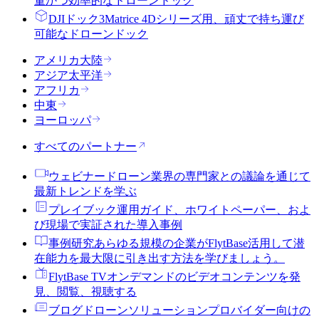
量かつ効率的なドローンドック
DJIドック3
Matrice 4Dシリーズ用、頑丈で持ち運び
可能なドローンドック
アメリカ大陸
アジア太平洋
アフリカ
中東
ヨーロッパ
すべてのパートナー
ウェビナー
ドローン業界の専門家との議論を通じて
最新トレンドを学ぶ
プレイブック
運用ガイド、ホワイトペーパー、およ
び現場で実証された導入事例
事例研究
あらゆる規模の企業がFlytBase活用して潜
在能力を最大限に引き出す方法を学びましょう。
FlytBase TV
オンデマンドのビデオコンテンツを発
見、閲覧、視聴する
ブログ
ドローンソリューションプロバイダー向けの