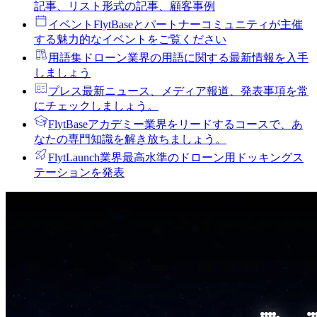
記事、リスト形式の記事、顧客事例
イベント
FlytBaseとパートナーコミュニティが主催
する魅力的なイベントをご覧ください
用語集
ドローン業界の用語に関する最新情報を入手
しましょう
プレス
最新ニュース、メディア報道、発表事項を常
にチェックしましょう。
FlytBaseアカデミー
業界をリードするコースで、あ
なたの専門知識を解き放ちましょう。
FlytLaunch
業界最高水準のドローン用ドッキングス
テーションを発表