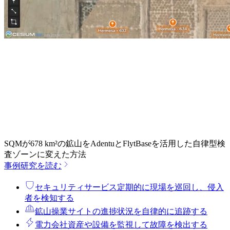
SQMが678 km²の鉱山をAdentuとFlytBaseを活用した自律型検
査ゾーンに変えた方法
事例研究を読む
セキュリティサービス
定期的に現場を巡回し、侵入
者を検知する
鉱山操業
サイトの進捗状況を自律的に追跡する
電力会社
資産や設備を監視して故障を検出する