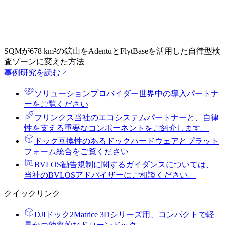
SQMが678 km²の鉱山をAdentuとFlytBaseを活用した自律型検
査ゾーンに変えた方法
事例研究を読む
ソリューションプロバイダー
世界中の導入パートナ
ーをご覧ください
フリンクス
当社のエコシステムパートナーと、自律
性を支える重要なコンポーネントをご紹介します。
ドック
互換性のあるドックハードウェアとプラット
フォーム統合をご覧ください
BVLOS勧告
規制に関するガイダンスについては、
当社のBVLOSアドバイザーにご相談ください。
クイックリンク
DJIドック2
Matrice 3Dシリーズ用、コンパクトで軽