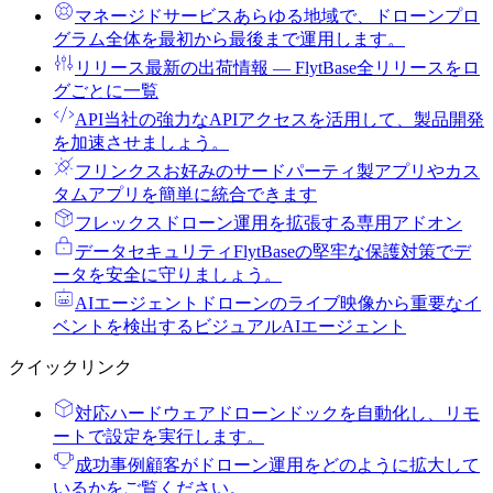
マネージドサービス
あらゆる地域で、ドローンプロ
グラム全体を最初から最後まで運用します。
リリース
最新の出荷情報 ― FlytBase全リリースをロ
グごとに一覧
API
当社の強力なAPIアクセスを活用して、製品開発
を加速させましょう。
フリンクス
お好みのサードパーティ製アプリやカス
タムアプリを簡単に統合できます
フレックス
ドローン運用を拡張する専用アドオン
データセキュリティ
FlytBaseの堅牢な保護対策でデ
ータを安全に守りましょう。
AIエージェント
ドローンのライブ映像から重要なイ
ベントを検出するビジュアルAIエージェント
クイックリンク
対応ハードウェア
ドローンドックを自動化し、リモ
ートで設定を実行します。
成功事例
顧客がドローン運用をどのように拡大して
いるかをご覧ください。