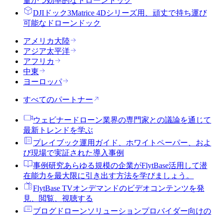
量かつ効率的なドローンドック
DJIドック3
Matrice 4Dシリーズ用、頑丈で持ち運び
可能なドローンドック
アメリカ大陸
アジア太平洋
アフリカ
中東
ヨーロッパ
すべてのパートナー
ウェビナー
ドローン業界の専門家との議論を通じて
最新トレンドを学ぶ
プレイブック
運用ガイド、ホワイトペーパー、およ
び現場で実証された導入事例
事例研究
あらゆる規模の企業がFlytBase活用して潜
在能力を最大限に引き出す方法を学びましょう。
FlytBase TV
オンデマンドのビデオコンテンツを発
見、閲覧、視聴する
ブログ
ドローンソリューションプロバイダー向けの