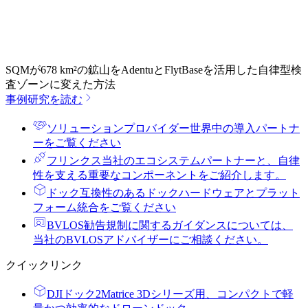
SQMが678 km²の鉱山をAdentuとFlytBaseを活用した自律型検
査ゾーンに変えた方法
事例研究を読む
ソリューションプロバイダー
世界中の導入パートナ
ーをご覧ください
フリンクス
当社のエコシステムパートナーと、自律
性を支える重要なコンポーネントをご紹介します。
ドック
互換性のあるドックハードウェアとプラット
フォーム統合をご覧ください
BVLOS勧告
規制に関するガイダンスについては、
当社のBVLOSアドバイザーにご相談ください。
クイックリンク
DJIドック2
Matrice 3Dシリーズ用、コンパクトで軽