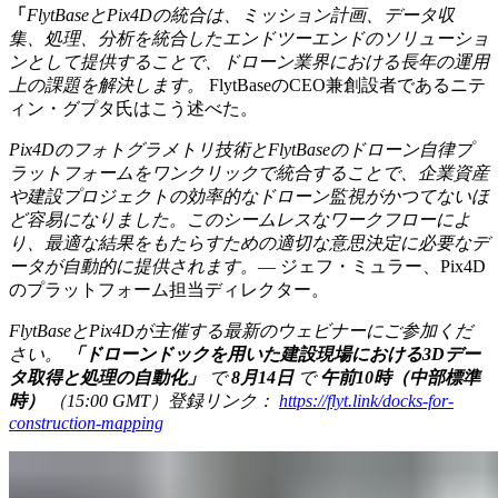
「
FlytBaseとPix4Dの統合は、ミッション計画、データ収
集、処理、分析を統合したエンドツーエンドのソリューショ
ンとして提供することで、ドローン業界における長年の運用
上の課題を解決します。
FlytBaseのCEO兼創設者であるニテ
ィン・グプタ氏はこう述べた。
Pix4Dのフォトグラメトリ技術とFlytBaseのドローン自律プ
ラットフォームをワンクリックで統合することで、企業資産
や建設プロジェクトの効率的なドローン監視がかつてないほ
ど容易になりました。このシームレスなワークフローによ
り、最適な結果をもたらすための適切な意思決定に必要なデ
ータが自動的に提供されます。
― ジェフ・ミュラー、Pix4D
のプラットフォーム担当ディレクター。
FlytBaseとPix4Dが主催する最新のウェビナーにご参加くだ
さい。
「ドローンドックを用いた建設現場における3Dデー
タ取得と処理の自動化」
で
8月14日
で
午前10時（中部標準
時）
（15:00 GMT）登録リンク：
https://flyt.link/docks-for-
construction-mapping