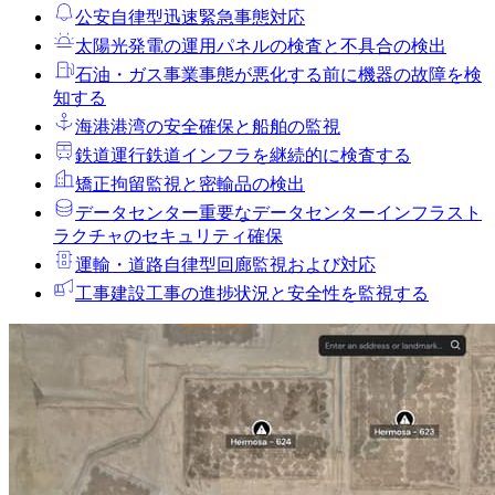
公安
自律型迅速緊急事態対応
太陽光発電の運用
パネルの検査と不具合の検出
石油・ガス事業
事態が悪化する前に機器の故障を検
知する
海港
港湾の安全確保と船舶の監視
鉄道運行
鉄道インフラを継続的に検査する
矯正拘留
監視と密輸品の検出
データセンター
重要なデータセンターインフラスト
ラクチャのセキュリティ確保
運輸・道路
自律型回廊監視および対応
工事
建設工事の進捗状況と安全性を監視する