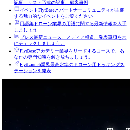
記事、リスト形式の記事、顧客事例
イベント
FlytBaseとパートナーコミュニティが主催
する魅力的なイベントをご覧ください
用語集
ドローン業界の用語に関する最新情報を入手
しましょう
プレス
最新ニュース、メディア報道、発表事項を常
にチェックしましょう。
FlytBaseアカデミー
業界をリードするコースで、あ
なたの専門知識を解き放ちましょう。
FlytLaunch
業界最高水準のドローン用ドッキングス
テーションを発表