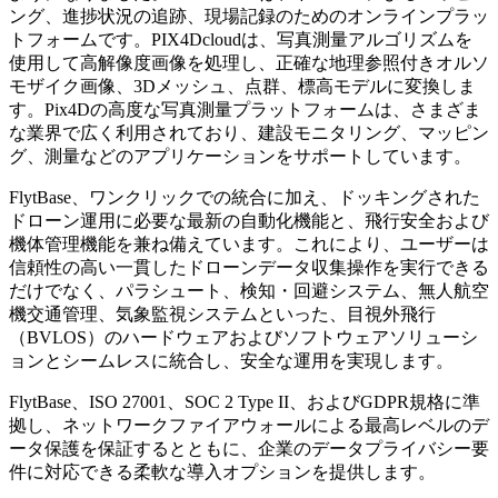
ング、進捗状況の追跡、現場記録のためのオンラインプラッ
トフォームです。PIX4Dcloudは、写真測量アルゴリズムを
使用して高解像度画像を処理し、正確な地理参照付きオルソ
モザイク画像、3Dメッシュ、点群、標高モデルに変換しま
す。Pix4Dの高度な写真測量プラットフォームは、さまざま
な業界で広く利用されており、建設モニタリング、マッピン
グ、測量などのアプリケーションをサポートしています。
FlytBase、ワンクリックでの統合に加え、ドッキングされた
ドローン運用に必要な最新の自動化機能と、飛行安全および
機体管理機能を兼ね備えています。これにより、ユーザーは
信頼性の高い一貫したドローンデータ収集操作を実行できる
だけでなく、パラシュート、検知・回避システム、無人航空
機交通管理、気象監視システムといった、目視外飛行
（BVLOS）のハードウェアおよびソフトウェアソリューシ
ョンとシームレスに統合し、安全な運用を実現します。
FlytBase、ISO 27001、SOC 2 Type II、およびGDPR規格に準
拠し、ネットワークファイアウォールによる最高レベルのデ
ータ保護を保証するとともに、企業のデータプライバシー要
件に対応できる柔軟な導入オプションを提供します。