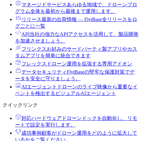
マネージドサービス
あらゆる地域で、ドローンプロ
グラム全体を最初から最後まで運用します。
リリース
最新の出荷情報 ― FlytBase全リリースをロ
グごとに一覧
API
当社の強力なAPIアクセスを活用して、製品開発
を加速させましょう。
フリンクス
お好みのサードパーティ製アプリやカス
タムアプリを簡単に統合できます
フレックス
ドローン運用を拡張する専用アドオン
データセキュリティ
FlytBaseの堅牢な保護対策でデ
ータを安全に守りましょう。
AIエージェント
ドローンのライブ映像から重要なイ
ベントを検出するビジュアルAIエージェント
クイックリンク
対応ハードウェア
ドローンドックを自動化し、リモ
ートで設定を実行します。
成功事例
顧客がドローン運用をどのように拡大して
いるかをご覧ください。