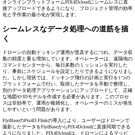
オンラインプラットフォームPIX4Dcloudにシームレスに直
接アップロードできるようになり、プロジェクト管理の効率
化と手作業の最小化が実現します。
シームレスなデータ処理への道筋を描
く
ドローンの自動ドッキング運用が普及するにつれ、データ収
集の頻度と量も増加しています。オペレーターは、遠隔地の
コマンドセンターから、毎日多数のミッションを実行した
り、事前にスケジュールを設定したりできるようになりまし
た。しかし現状では、ドッキング飛行の計画と実行を1つの
プラットフォームで行い、取得したデータを手動で整理し、
別のデータ処理アプリケーションにアップロードして、正確
な地図や3Dモデルを作成する必要があります。このプロセ
スは非効率で、運用が複雑化し、オペレーターのミスが発生
しやすいという問題があります。
FlytBaseのPix4D Flinkの導入により、ユーザーはドローンで
撮影したデータをFlytBaseからPIX4Dcloudに直接同期できる
ようになりました。PIX4Dcloudは、ドローンによるマッピ