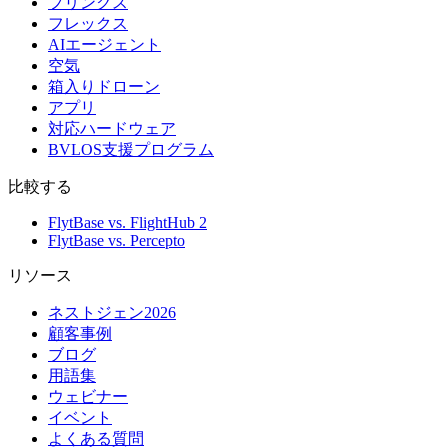
フリンクス
フレックス
AIエージェント
空気
箱入りドローン
アプリ
対応ハードウェア
BVLOS支援プログラム
比較する
FlytBase vs. FlightHub 2
FlytBase vs. Percepto
リソース
ネストジェン2026
顧客事例
ブログ
用語集
ウェビナー
イベント
よくある質問