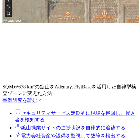
SQMが678 km²の鉱山をAdentuとFlytBaseを活用した自律型検
査ゾーンに変えた方法
事例研究を読む
セキュリティサービス
定期的に現場を巡回し、侵入
者を検知する
鉱山操業
サイトの進捗状況を自律的に追跡する
電力会社
資産や設備を監視して故障を検出する