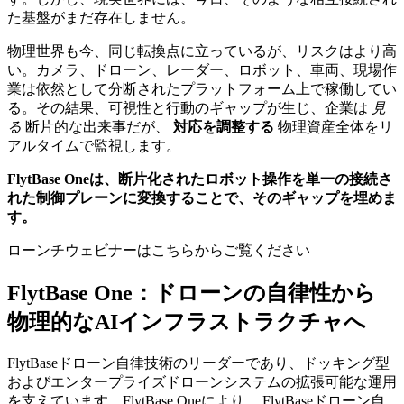
た基盤がまだ存在しません。
物理世界も今、同じ転換点に立っているが、リスクはより高
い。カメラ、ドローン、レーダー、ロボット、車両、現場作
業は依然として分断されたプラットフォーム上で稼働してい
る。その結果、可視性と行動のギャップが生じ、企業は
見
る
断片的な出来事だが、
対応を調整する
物理資産全体をリ
アルタイムで監視します。
FlytBase Oneは、断片化されたロボット操作を単一の接続さ
れた制御プレーンに変換することで、そのギャップを埋めま
す。
ローンチウェビナーはこちらからご覧ください
FlytBase One：ドローンの自律性から
物理的なAIインフラストラクチャへ
FlytBaseドローン自律技術のリーダーであり、ドッキング型
およびエンタープライズドローンシステムの拡張可能な運用
を支えています。FlytBase Oneにより、 FlytBaseドローン自