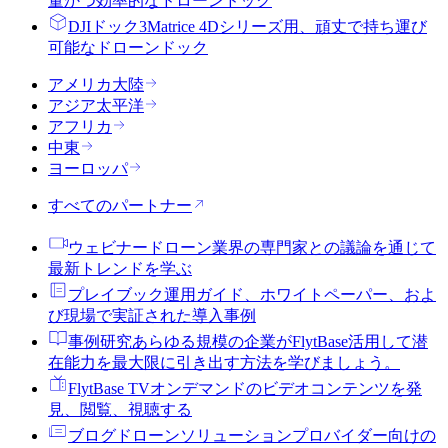
量かつ効率的なドローンドック
DJIドック3
Matrice 4Dシリーズ用、頑丈で持ち運び
可能なドローンドック
アメリカ大陸
アジア太平洋
アフリカ
中東
ヨーロッパ
すべてのパートナー
ウェビナー
ドローン業界の専門家との議論を通じて
最新トレンドを学ぶ
プレイブック
運用ガイド、ホワイトペーパー、およ
び現場で実証された導入事例
事例研究
あらゆる規模の企業がFlytBase活用して潜
在能力を最大限に引き出す方法を学びましょう。
FlytBase TV
オンデマンドのビデオコンテンツを発
見、閲覧、視聴する
ブログ
ドローンソリューションプロバイダー向けの