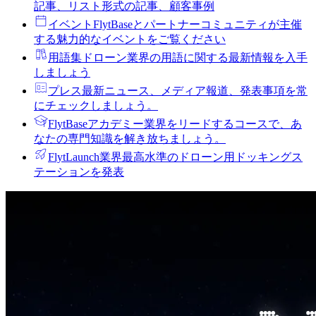
記事、リスト形式の記事、顧客事例
イベント
FlytBaseとパートナーコミュニティが主催
する魅力的なイベントをご覧ください
用語集
ドローン業界の用語に関する最新情報を入手
しましょう
プレス
最新ニュース、メディア報道、発表事項を常
にチェックしましょう。
FlytBaseアカデミー
業界をリードするコースで、あ
なたの専門知識を解き放ちましょう。
FlytLaunch
業界最高水準のドローン用ドッキングス
テーションを発表