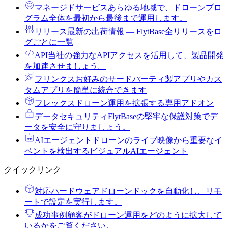
マネージドサービス
あらゆる地域で、ドローンプロ
グラム全体を最初から最後まで運用します。
リリース
最新の出荷情報 ― FlytBase全リリースをロ
グごとに一覧
API
当社の強力なAPIアクセスを活用して、製品開発
を加速させましょう。
フリンクス
お好みのサードパーティ製アプリやカス
タムアプリを簡単に統合できます
フレックス
ドローン運用を拡張する専用アドオン
データセキュリティ
FlytBaseの堅牢な保護対策でデ
ータを安全に守りましょう。
AIエージェント
ドローンのライブ映像から重要なイ
ベントを検出するビジュアルAIエージェント
クイックリンク
対応ハードウェア
ドローンドックを自動化し、リモ
ートで設定を実行します。
成功事例
顧客がドローン運用をどのように拡大して
いるかをご覧ください。