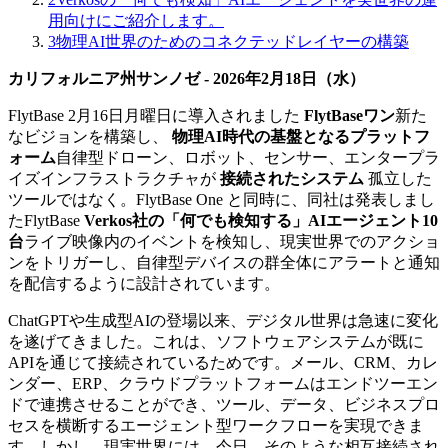
用向けにご紹介します。
3
物理AI世界のためのコネクテッドレイヤーの構築
カリフォルニア州サンノゼ - 2026年2月18日（水）
FlytBase 2月16日月曜日に導入されました
FlytBaseワン
新た
なビジョンを構築し、
物理AI時代の基盤となるプラットフ
ォーム
自律型ドローン、ロボット、センサー、エンタープラ
イズインフラストラクチャが
接続されたシステム
孤立した
ツールではなく。FlytBase One と同時に、同社は発表しまし
たFlytBase
Verkos社の「何でも検知する」AIエージェント10
台
ライブ映像内のイベントを検知し、現実世界でのアクショ
ンをトリガーし、自律型デバイスの群全体にアラートと通知
を配信するように設計されています。
ChatGPTや生成型AIの登場以来、デジタル世界は急速に変化
を遂げてきました。これは、ソフトウェアシステムが既に
APIを通じて接続されているためです。メール、CRM、カレ
ンダー、ERP、クラウドプラットフォームはエンドツーエン
ドで連携させることができ、ツール、データ、ビジネスプロ
セスを横断するエージェント型ワークフローを実現できま
す。しかし、現実世界には、今日、そのような相互接続され