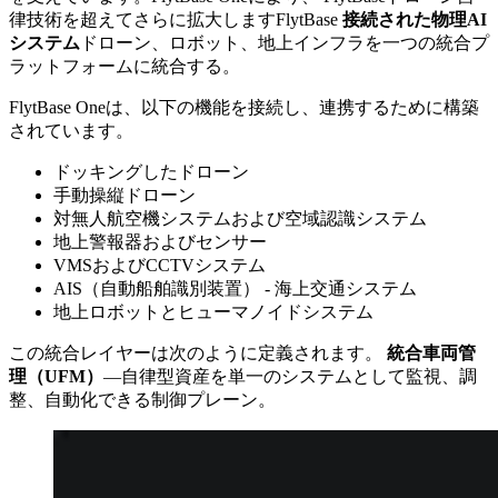
律技術を超えてさらに拡大しますFlytBase
接続された物理AI
システム
ドローン、ロボット、地上インフラを一つの統合プ
ラットフォームに統合する。
FlytBase Oneは、以下の機能を接続し、連携するために構築
されています。
ドッキングしたドローン
手動操縦ドローン
対無人航空機システムおよび空域認識システム
地上警報器およびセンサー
VMSおよびCCTVシステム
AIS（自動船舶識別装置） - 海上交通システム
地上ロボットとヒューマノイドシステム
この統合レイヤーは次のように定義されます。
統合車両管
理（UFM）
―自律型資産を単一のシステムとして監視、調
整、自動化できる制御プレーン。