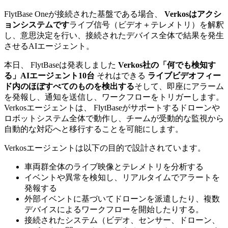
FlytBase Oneが接続された基盤である場合、
Verkosはアクシ
ョンシステムです
ライブ信号（ビデオ＋テレメトリ）を解釈
し、意思決定を行い、接続されたデバイス全体で結果を発生
させるAIエージェント。
本日、 FlytBaseは発表しました
Verkos社の「何でも検知す
る」AIエージェント10台
それはできる
ライブビデオフィー
ド内のほぼすべてのものを検出する
そして、即座にアラーム
を発報し、通知を送信し、ワークフローをトリガーします。
Verkosエージェントは、 FlytBaseがサポートするドローンや
ロボットシステム全体で動作し、チームが受動的な監視から
自動的な対応へと移行することを可能にします。
Verkosエージェントは以下の目的で設計されています。
車両群全体のライブ映像とテレメトリを分析する
イベントや異常を検知し、リアルタイムでアラートを
発報する
外部イベントに基づいてドローンを派遣したり、複数
デバイスによるワークフローを開始したりする。
接続されたシステム（ビデオ、センサー、ドローン、