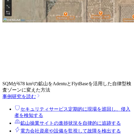
SQMが678 km²の鉱山をAdentuとFlytBaseを活用した自律型検
査ゾーンに変えた方法
事例研究を読む
セキュリティサービス
定期的に現場を巡回し、侵入
者を検知する
鉱山操業
サイトの進捗状況を自律的に追跡する
電力会社
資産や設備を監視して故障を検出する