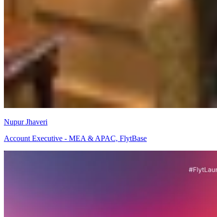
Nupur Jhaveri
Account Executive - MEA & APAC, FlytBase