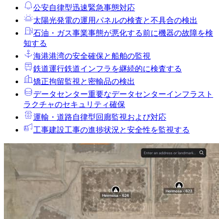
公安
自律型迅速緊急事態対応
太陽光発電の運用
パネルの検査と不具合の検出
石油・ガス事業
事態が悪化する前に機器の故障を検
知する
海港
港湾の安全確保と船舶の監視
鉄道運行
鉄道インフラを継続的に検査する
矯正拘留
監視と密輸品の検出
データセンター
重要なデータセンターインフラスト
ラクチャのセキュリティ確保
運輸・道路
自律型回廊監視および対応
工事
建設工事の進捗状況と安全性を監視する