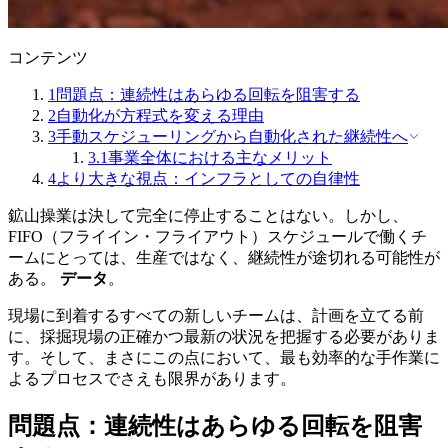
コンテンツ
1
問題点：連続性はあらゆる回転を阻害する
2
自動化が方程式を変える理由
3
手動スケジューリングから自動化された継続性へ
3.1
事業全体における主なメリット
4
より大きな視点：インフラとしての自律性
鉱山操業は決して完全に停止することはない。しかし、
FIFO（フライイン・フライアウト）スケジュールで働くチ
ームにとっては、生産ではなく、継続性が途切れる可能性が
ある。
データ
。
現場に到着するすべての新しいチームは、計画を立てる前
に、採掘現場の正確かつ最新の状況を把握する必要がありま
す。そして、まさにこの点において、最も効率的な手作業に
よるプロセスでさえも限界があります。
問題点：連続性はあらゆる回転を阻害