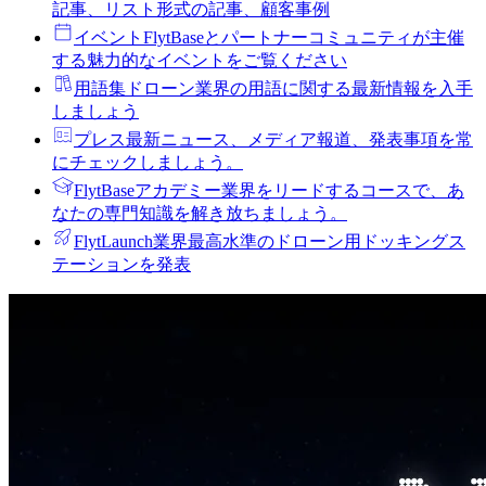
記事、リスト形式の記事、顧客事例
イベント
FlytBaseとパートナーコミュニティが主催
する魅力的なイベントをご覧ください
用語集
ドローン業界の用語に関する最新情報を入手
しましょう
プレス
最新ニュース、メディア報道、発表事項を常
にチェックしましょう。
FlytBaseアカデミー
業界をリードするコースで、あ
なたの専門知識を解き放ちましょう。
FlytLaunch
業界最高水準のドローン用ドッキングス
テーションを発表