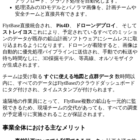
アップロード、クラウド処理を自動化します。
処理済みの3Dモデルとパノラマ画像を、計画チームや
安全チームと直接共有できます。
FlytBase直接統合され、
Pix4D
、
ドローンデプロイ
、 そして
ストレイヨス
これにより、予定されているすべてのミッショ
ンのデータが既存の鉱山計画ソフトウェアにシームレスに取
り込まれるようになります。ドローンが着陸すると、画像は
自動的に優先処理パイプラインに送信され、手動での転送や
待ち時間なしに、3D採掘モデル、等高線、オルソモザイク
が生成されます。
チームは受け取る
すぐに使える地図と点群データ
数時間以
内に、すべてのデータはFlytBaseのクラウドダッシュボード
にタグ付けされ、タイムスタンプが付けられます。
遠隔地の作業員にとって、 FlytBase複数の鉱山を一元的に監
視できるため、現場チームの交代があっても、すべての調査
が予定通りに実施されることが保証されます。
事業全体における主なメリット