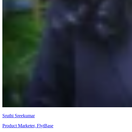
Sruthi Sreekumar
Product Marketer, FlytBase