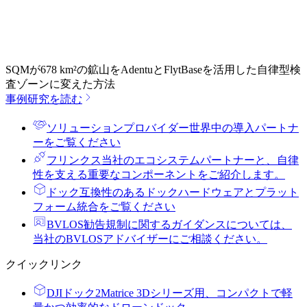
SQMが678 km²の鉱山をAdentuとFlytBaseを活用した自律型検
査ゾーンに変えた方法
事例研究を読む
ソリューションプロバイダー
世界中の導入パートナ
ーをご覧ください
フリンクス
当社のエコシステムパートナーと、自律
性を支える重要なコンポーネントをご紹介します。
ドック
互換性のあるドックハードウェアとプラット
フォーム統合をご覧ください
BVLOS勧告
規制に関するガイダンスについては、
当社のBVLOSアドバイザーにご相談ください。
クイックリンク
DJIドック2
Matrice 3Dシリーズ用、コンパクトで軽