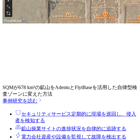
SQMが678 km²の鉱山をAdentuとFlytBaseを活用した自律型検
査ゾーンに変えた方法
事例研究を読む
セキュリティサービス
定期的に現場を巡回し、侵入
者を検知する
鉱山操業
サイトの進捗状況を自律的に追跡する
電力会社
資産や設備を監視して故障を検出する