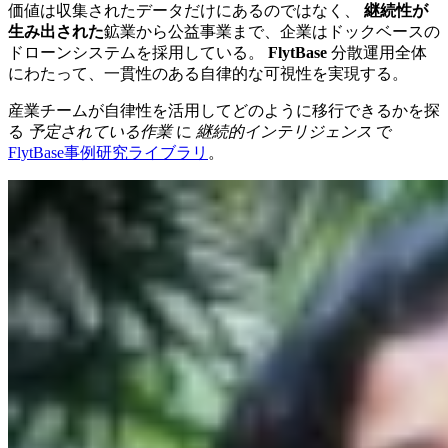
価値は収集されたデータだけにあるのではなく、
継続性が
生み出された
鉱業から公益事業まで、企業はドックベースの
ドローンシステムを採用している。
FlytBase
分散運用全体
にわたって、一貫性のある自律的な可視性を実現する。
産業チームが自律性を活用してどのように移行できるかを探
る
予定されている作業
に
継続的インテリジェンス
で
FlytBase事例研究ライブラリ
。