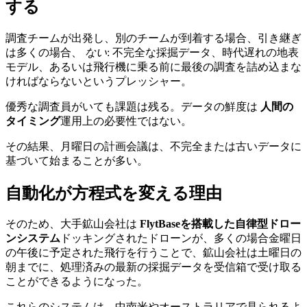
する
調査チームが出発し、別のチームが到着する場合、引き継ぎ
は多くの場合、
ない
: 不完全な採掘データ、時代遅れの地表
モデル、あるいは飛行機に乗る前に最後の調査を詰め込まな
ければならないというプレッシャー。
優秀な調査員がいても課題は残る。データの鮮度は
人間の
タイミング
運用上の必要性ではない。
その結果、月曜日の計画会議は、不完全または古いデータに
基づいて始まることが多い。
自動化が方程式を変える理由
そのため、大手鉱山会社は
FlytBaseを搭載した自律型ドロー
ンシステム
ドッキングされたドローンが、多くの場合金曜日
の午後に予定された飛行を行うことで、鉱山会社は土曜日の
朝までに、処理済みの最新の採掘データを受信箱で受け取る
ことができるようになった。
これらのシステムは、中南米やオーストラリアで見られるよ