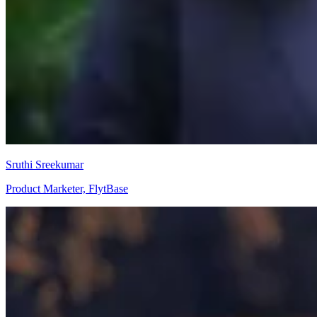
Sruthi Sreekumar
Product Marketer, FlytBase