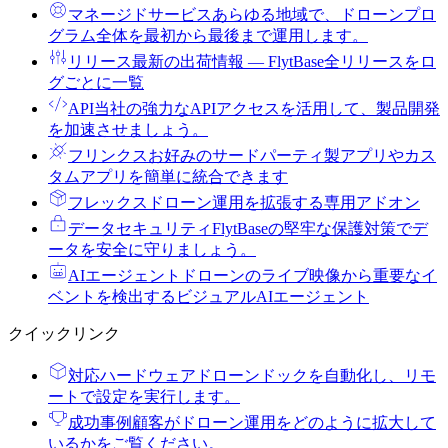
マネージドサービス
あらゆる地域で、ドローンプロ
グラム全体を最初から最後まで運用します。
リリース
最新の出荷情報 ― FlytBase全リリースをロ
グごとに一覧
API
当社の強力なAPIアクセスを活用して、製品開発
を加速させましょう。
フリンクス
お好みのサードパーティ製アプリやカス
タムアプリを簡単に統合できます
フレックス
ドローン運用を拡張する専用アドオン
データセキュリティ
FlytBaseの堅牢な保護対策でデ
ータを安全に守りましょう。
AIエージェント
ドローンのライブ映像から重要なイ
ベントを検出するビジュアルAIエージェント
クイックリンク
対応ハードウェア
ドローンドックを自動化し、リモ
ートで設定を実行します。
成功事例
顧客がドローン運用をどのように拡大して
いるかをご覧ください。