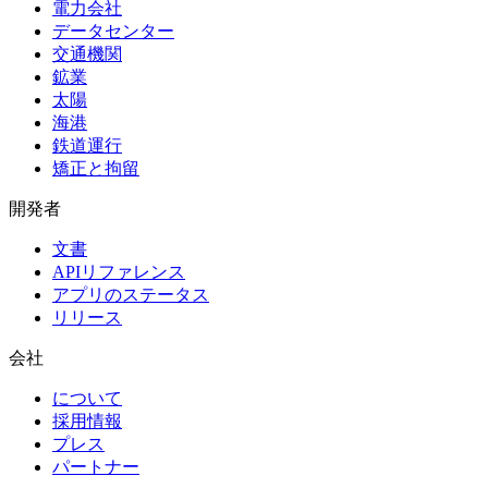
電力会社
データセンター
交通機関
鉱業
太陽
海港
鉄道運行
矯正と拘留
開発者
文書
APIリファレンス
アプリのステータス
リリース
会社
について
採用情報
プレス
パートナー