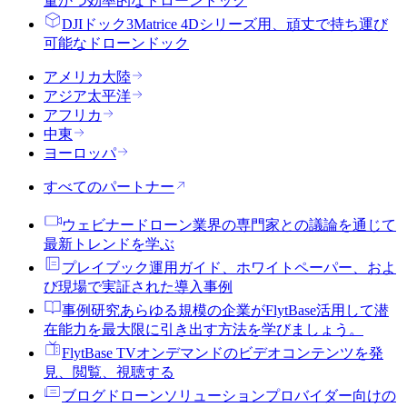
量かつ効率的なドローンドック
DJIドック3
Matrice 4Dシリーズ用、頑丈で持ち運び
可能なドローンドック
アメリカ大陸
アジア太平洋
アフリカ
中東
ヨーロッパ
すべてのパートナー
ウェビナー
ドローン業界の専門家との議論を通じて
最新トレンドを学ぶ
プレイブック
運用ガイド、ホワイトペーパー、およ
び現場で実証された導入事例
事例研究
あらゆる規模の企業がFlytBase活用して潜
在能力を最大限に引き出す方法を学びましょう。
FlytBase TV
オンデマンドのビデオコンテンツを発
見、閲覧、視聴する
ブログ
ドローンソリューションプロバイダー向けの