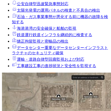
公安
自律型迅速緊急事態対応
太陽光発電の運用
パネルの検査と不具合の検出
石油・ガス事業
事態が悪化する前に機器の故障を検
知する
海港
港湾の安全確保と船舶の監視
鉄道運行
鉄道インフラを継続的に検査する
矯正拘留
監視と密輸品の検出
データセンター
重要なデータセンターインフラスト
ラクチャのセキュリティ確保
運輸・道路
自律型回廊監視および対応
工事
建設工事の進捗状況と安全性を監視する