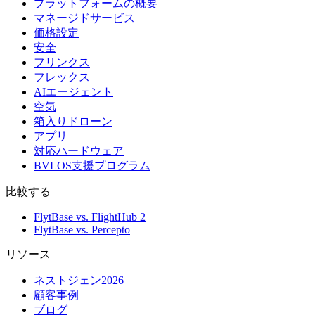
プラットフォームの概要
マネージドサービス
価格設定
安全
フリンクス
フレックス
AIエージェント
空気
箱入りドローン
アプリ
対応ハードウェア
BVLOS支援プログラム
比較する
FlytBase vs. FlightHub 2
FlytBase vs. Percepto
リソース
ネストジェン2026
顧客事例
ブログ