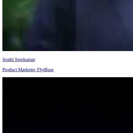
Sruthi Sreekumar
Product Marketer, FlytBase