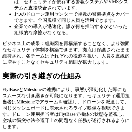
は、セキュリティが依存する警報システムやVMSシス
テムと直接統合されています。
1つのドローン運用センターで複数の警備拠点をカバー
できます。全国規模で同じ人員を活用できます。
企業での導入が迅速化。誰が何を担当するかといった
組織的な摩擦がなくなる。
ビジネス上の成果：組織図を再構築することなく、より強固
なセキュリティ体制を構築できます。拠点は保護されたまま
維持され、各チームはそれぞれの役割を担い、人員を直線的
に増やすことなくセキュリティ範囲が拡大します。
実際の引き継ぎの仕組み
FlytBaseとMilestoneの連携により、事態が深刻化した際にも
スムーズな引き継ぎが可能になります。セキュリティ運用担
当者はMilestoneでアラームを確認し、ドローンを派遣して、
同じダッシュボードに表示されるライブ映像を視聴できま
す。ドローン運用担当者はFlytBaseで機体の状態を監視し、
空域の衝突や法令遵守上の問題なく任務が遂行されるように
します。