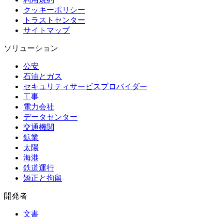
クッキーポリシー
トラストセンター
サイトマップ
ソリューション
公安
石油とガス
セキュリティサービスプロバイダー
工事
電力会社
データセンター
交通機関
鉱業
太陽
海港
鉄道運行
矯正と拘留
開発者
文書