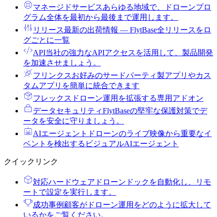
マネージドサービス
あらゆる地域で、ドローンプロ
グラム全体を最初から最後まで運用します。
リリース
最新の出荷情報 ― FlytBase全リリースをロ
グごとに一覧
API
当社の強力なAPIアクセスを活用して、製品開発
を加速させましょう。
フリンクス
お好みのサードパーティ製アプリやカス
タムアプリを簡単に統合できます
フレックス
ドローン運用を拡張する専用アドオン
データセキュリティ
FlytBaseの堅牢な保護対策でデ
ータを安全に守りましょう。
AIエージェント
ドローンのライブ映像から重要なイ
ベントを検出するビジュアルAIエージェント
クイックリンク
対応ハードウェア
ドローンドックを自動化し、リモ
ートで設定を実行します。
成功事例
顧客がドローン運用をどのように拡大して
いるかをご覧ください。