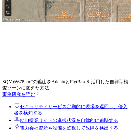
SQMが678 km²の鉱山をAdentuとFlytBaseを活用した自律型検
査ゾーンに変えた方法
事例研究を読む
セキュリティサービス
定期的に現場を巡回し、侵入
者を検知する
鉱山操業
サイトの進捗状況を自律的に追跡する
電力会社
資産や設備を監視して故障を検出する