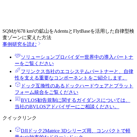
SQMが678 km²の鉱山をAdentuとFlytBaseを活用した自律型検
査ゾーンに変えた方法
事例研究を読む
ソリューションプロバイダー
世界中の導入パートナ
ーをご覧ください
フリンクス
当社のエコシステムパートナーと、自律
性を支える重要なコンポーネントをご紹介します。
ドック
互換性のあるドックハードウェアとプラット
フォーム統合をご覧ください
BVLOS勧告
規制に関するガイダンスについては、
当社のBVLOSアドバイザーにご相談ください。
クイックリンク
DJIドック2
Matrice 3Dシリーズ用、コンパクトで軽