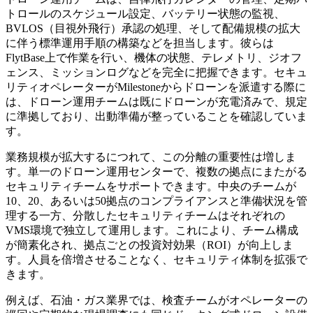
トロールのスケジュール設定、バッテリー状態の監視、
BVLOS（目視外飛行）承認の処理、そして配備規模の拡大
に伴う標準運用手順の構築などを担当します。彼らは
FlytBase上で作業を行い、機体の状態、テレメトリ、ジオフ
ェンス、ミッションログなどを完全に把握できます。セキュ
リティオペレーターがMilestoneからドローンを派遣する際に
は、ドローン運用チームは既にドローンが充電済みで、規定
に準拠しており、出動準備が整っていることを確認していま
す。
業務規模が拡大するにつれて、この分離の重要性は増しま
す。単一のドローン運用センターで、複数の拠点にまたがる
セキュリティチームをサポートできます。中央のチームが
10、20、あるいは50拠点のコンプライアンスと準備状況を管
理する一方、分散したセキュリティチームはそれぞれの
VMS環境で独立して運用します。これにより、チーム構成
が簡素化され、拠点ごとの投資対効果（ROI）が向上しま
す。人員を倍増させることなく、セキュリティ体制を拡張で
きます。
例えば、石油・ガス業界では、検査チームがオペレーターの