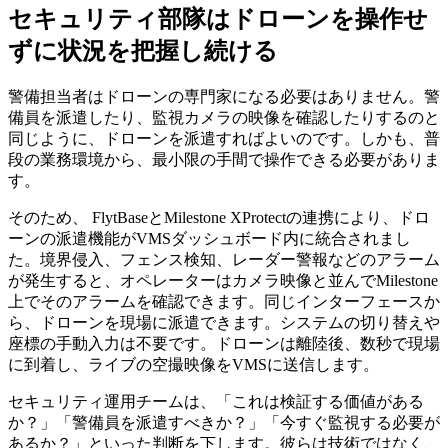
セキュリティ部隊はドローンを操作せ
ずに状況を把握し続ける
警備担当者はドローンの専門家になる必要はありません。警
備員を派遣したり、監視カメラの映像を確認したりするのと
同じように、ドローンを派遣すればよいのです。しかも、普
段の業務環境から、最小限の手間で操作できる必要がありま
す。
そのため、 FlytBaseとMilestone XProtectの連携により、ドロ
ーンの派遣機能がVMSダッシュボード内に統合されまし
た。境界侵入、フェンス検知、レーダー警報などのアラーム
が発生すると、オペレーターはカメラ映像と並んでMilestone
上でそのアラームを確認できます。同じインターフェースか
ら、ドローンを現場に派遣できます。システムの切り替えや
座標の手動入力は不要です。ドローンは離陸後、数秒で現場
に到着し、ライブの空撮映像をVMSに送信します。
セキュリティ運用チームは、「これは検証する価値がある
か？」「警備員を派遣すべきか？」「今すぐ監視する必要が
あるか？」といった判断を下します。彼らは技術ではなく、