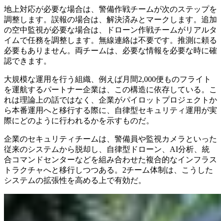
地上対応が必要な場合は、警備作戦チームが次のステップを
調整します。誤報の場合は、解決済みとマークします。追加
の空中監視が必要な場合は、ドローン作戦チームがリアルタ
イムで任務を調整します。無線連絡は不要です。推測に頼る
必要もありません。両チームは、必要な情報を必要な時に確
認できます。
大規模な運用を行う組織、例えば月間2,000便ものフライト
を運航するパートナー企業は、この構造に依存している。こ
れは理論上の話ではなく、企業がパイロットプロジェクトか
ら本番運用へと移行する際に、自律型セキュリティ運用が実
際にどのように行われるかを示すものだ。
企業のセキュリティチームは、警備員や監視カメラといった
従来のシステムから脱却し、自律型ドローン、AI分析、統
合コマンドセンターなどを組み合わせた複合的なインフラス
トラクチャへと移行しつつある。2チーム体制は、こうした
システムの拡張性を高める上で有効だ。