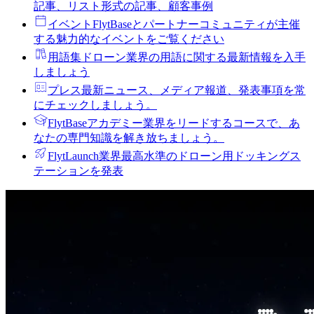
記事、リスト形式の記事、顧客事例
イベント
FlytBaseとパートナーコミュニティが主催
する魅力的なイベントをご覧ください
用語集
ドローン業界の用語に関する最新情報を入手
しましょう
プレス
最新ニュース、メディア報道、発表事項を常
にチェックしましょう。
FlytBaseアカデミー
業界をリードするコースで、あ
なたの専門知識を解き放ちましょう。
FlytLaunch
業界最高水準のドローン用ドッキングス
テーションを発表