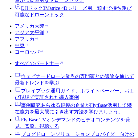
量かつ効率的なドローンドック
DJIドック3
Matrice 4Dシリーズ用、頑丈で持ち運び
可能なドローンドック
アメリカ大陸
アジア太平洋
アフリカ
中東
ヨーロッパ
すべてのパートナー
ウェビナー
ドローン業界の専門家との議論を通じて
最新トレンドを学ぶ
プレイブック
運用ガイド、ホワイトペーパー、およ
び現場で実証された導入事例
事例研究
あらゆる規模の企業がFlytBase活用して潜
在能力を最大限に引き出す方法を学びましょう。
FlytBase TV
オンデマンドのビデオコンテンツを発
見、閲覧、視聴する
ブログ
ドローンソリューションプロバイダー向けの