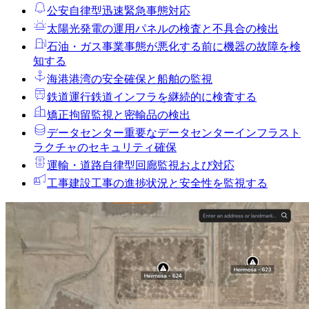
公安
自律型迅速緊急事態対応
太陽光発電の運用
パネルの検査と不具合の検出
石油・ガス事業
事態が悪化する前に機器の故障を検
知する
海港
港湾の安全確保と船舶の監視
鉄道運行
鉄道インフラを継続的に検査する
矯正拘留
監視と密輸品の検出
データセンター
重要なデータセンターインフラスト
ラクチャのセキュリティ確保
運輸・道路
自律型回廊監視および対応
工事
建設工事の進捗状況と安全性を監視する