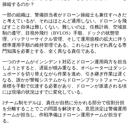
操縦するのか？
一部の組織は、警備担当者がドローン操縦士も兼任すべきだ
と考えているが、それはほとんど通用しない。ドローンを飛
ばすこと自体は難しくない。難しいのは、任務計画、空域規
制の遵守、目視外飛行（BVLOS）手順、ドックの状態管
理、バッテリーサイクル管理、そして運用規模の拡大に伴う
標準運用手順の維持管理である。これらはそれぞれ異なる専
門知識を必要とする、全く異なる責任である。
一つのチームがインシデント対応とドローン運用両方を担当
しようとすると、遅延が積み重なる。オペレーターはダッシ
ュボードを切り替えながら作業を進め、引き継ぎ作業は遅く
なる。誰かが警報システムからドローンプラットフォームへ
座標を手動で伝達する必要があり、ドローンが派遣される頃
には現場の状況はすでに変化している。
2チーム制モデルは、責任が自然に分かれる部分で役割分担
を分離することでこの問題を解決する。意思決定は警備運用
チームが担当し、作戦準備はドローン運用チームが担当す
る。