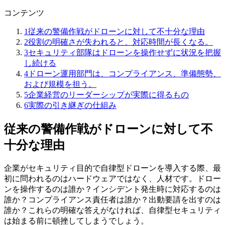
コンテンツ
1
従来の警備作戦がドローンに対して不十分な理由
2
役割の明確さが失われると、対応時間が長くなる。
3
セキュリティ部隊はドローンを操作せずに状況を把握
し続ける
4
ドローン運用部門は、コンプライアンス、準備態勢、
および規模を担う。
5
企業経営のリーダーシップが実際に得るもの
6
実際の引き継ぎの仕組み
従来の警備作戦がドローンに対して不
十分な理由
企業がセキュリティ目的で自律型ドローンを導入する際、最
初に問われるのはハードウェアではなく、人材です。ドロー
ンを操作するのは誰か？インシデント発生時に対応するのは
誰か？コンプライアンス責任者は誰か？出動要請を出すのは
誰か？これらの明確な答えがなければ、自律型セキュリティ
は始まる前に頓挫してしまうでしょう。