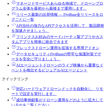
マネージドサービス
あらゆる地域で、ドローンプロ
グラム全体を最初から最後まで運用します。
リリース
最新の出荷情報 ― FlytBase全リリースをロ
グごとに一覧
API
当社の強力なAPIアクセスを活用して、製品開発
を加速させましょう。
フリンクス
お好みのサードパーティ製アプリやカス
タムアプリを簡単に統合できます
フレックス
ドローン運用を拡張する専用アドオン
データセキュリティ
FlytBaseの堅牢な保護対策でデ
ータを安全に守りましょう。
AIエージェント
ドローンのライブ映像から重要なイ
ベントを検出するビジュアルAIエージェント
クイックリンク
対応ハードウェア
ドローンドックを自動化し、リモ
ートで設定を実行します。
成功事例
顧客がドローン運用をどのように拡大して
いるかをご覧ください。