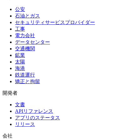
公安
石油とガス
セキュリティサービスプロバイダー
工事
電力会社
データセンター
交通機関
鉱業
太陽
海港
鉄道運行
矯正と拘留
開発者
文書
APIリファレンス
アプリのステータス
リリース
会社