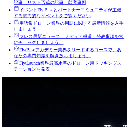
記事、リスト形式の記事、顧客事例
イベント
FlytBaseとパートナーコミュニティが主催
する魅力的なイベントをご覧ください
用語集
ドローン業界の用語に関する最新情報を入手
しましょう
プレス
最新ニュース、メディア報道、発表事項を常
にチェックしましょう。
FlytBaseアカデミー
業界をリードするコースで、あ
なたの専門知識を解き放ちましょう。
FlytLaunch
業界最高水準のドローン用ドッキングス
テーションを発表