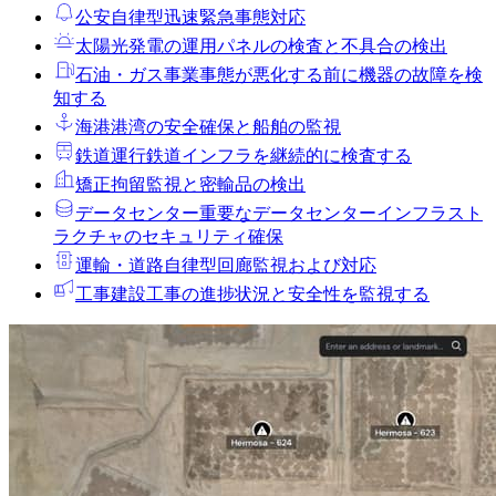
公安
自律型迅速緊急事態対応
太陽光発電の運用
パネルの検査と不具合の検出
石油・ガス事業
事態が悪化する前に機器の故障を検
知する
海港
港湾の安全確保と船舶の監視
鉄道運行
鉄道インフラを継続的に検査する
矯正拘留
監視と密輸品の検出
データセンター
重要なデータセンターインフラスト
ラクチャのセキュリティ確保
運輸・道路
自律型回廊監視および対応
工事
建設工事の進捗状況と安全性を監視する