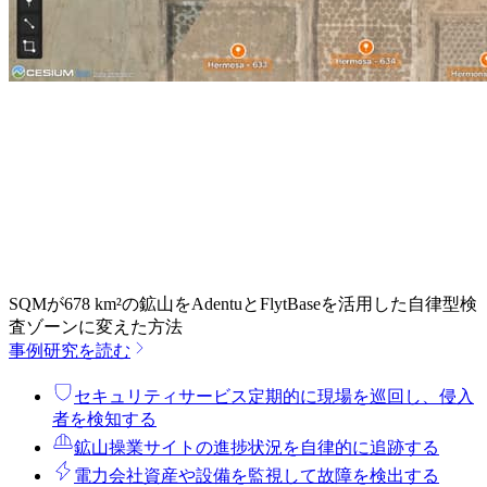
SQMが678 km²の鉱山をAdentuとFlytBaseを活用した自律型検
査ゾーンに変えた方法
事例研究を読む
セキュリティサービス
定期的に現場を巡回し、侵入
者を検知する
鉱山操業
サイトの進捗状況を自律的に追跡する
電力会社
資産や設備を監視して故障を検出する