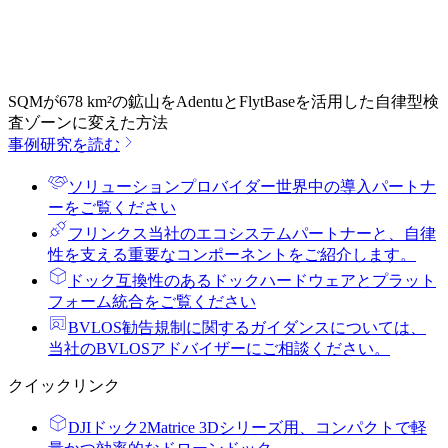
SQMが678 km²の鉱山をAdentuとFlytBaseを活用した自律型検
査ゾーンに変えた方法
事例研究を読む
ソリューションプロバイダー
世界中の導入パートナ
ーをご覧ください
フリンクス
当社のエコシステムパートナーと、自律
性を支える重要なコンポーネントをご紹介します。
ドック
互換性のあるドックハードウェアとプラット
フォーム統合をご覧ください
BVLOS勧告
規制に関するガイダンスについては、
当社のBVLOSアドバイザーにご相談ください。
クイックリンク
DJIドック2
Matrice 3Dシリーズ用、コンパクトで軽