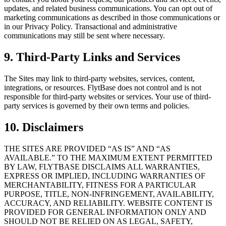
updates, and related business communications. You can opt out of
marketing communications as described in those communications or
in our Privacy Policy. Transactional and administrative
communications may still be sent where necessary.
9. Third-Party Links and Services
The Sites may link to third-party websites, services, content,
integrations, or resources. FlytBase does not control and is not
responsible for third-party websites or services. Your use of third-
party services is governed by their own terms and policies.
10. Disclaimers
THE SITES ARE PROVIDED “AS IS” AND “AS
AVAILABLE.” TO THE MAXIMUM EXTENT PERMITTED
BY LAW, FLYTBASE DISCLAIMS ALL WARRANTIES,
EXPRESS OR IMPLIED, INCLUDING WARRANTIES OF
MERCHANTABILITY, FITNESS FOR A PARTICULAR
PURPOSE, TITLE, NON-INFRINGEMENT, AVAILABILITY,
ACCURACY, AND RELIABILITY. WEBSITE CONTENT IS
PROVIDED FOR GENERAL INFORMATION ONLY AND
SHOULD NOT BE RELIED ON AS LEGAL, SAFETY,