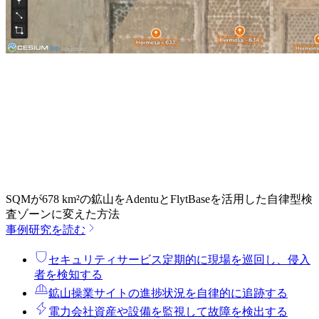
SQMが678 km²の鉱山をAdentuとFlytBaseを活用した自律型検
査ゾーンに変えた方法
事例研究を読む
セキュリティサービス
定期的に現場を巡回し、侵入
者を検知する
鉱山操業
サイトの進捗状況を自律的に追跡する
電力会社
資産や設備を監視して故障を検出する