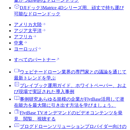
量かつ効率的なドローンドック
DJIドック3
Matrice 4Dシリーズ用、頑丈で持ち運び
可能なドローンドック
アメリカ大陸
アジア太平洋
アフリカ
中東
ヨーロッパ
すべてのパートナー
ウェビナー
ドローン業界の専門家との議論を通じて
最新トレンドを学ぶ
プレイブック
運用ガイド、ホワイトペーパー、およ
び現場で実証された導入事例
事例研究
あらゆる規模の企業がFlytBase活用して潜
在能力を最大限に引き出す方法を学びましょう。
FlytBase TV
オンデマンドのビデオコンテンツを発
見、閲覧、視聴する
ブログ
ドローンソリューションプロバイダー向けの