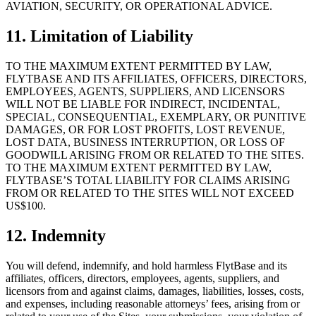
AVIATION, SECURITY, OR OPERATIONAL ADVICE.
11. Limitation of Liability
TO THE MAXIMUM EXTENT PERMITTED BY LAW,
FLYTBASE AND ITS AFFILIATES, OFFICERS, DIRECTORS,
EMPLOYEES, AGENTS, SUPPLIERS, AND LICENSORS
WILL NOT BE LIABLE FOR INDIRECT, INCIDENTAL,
SPECIAL, CONSEQUENTIAL, EXEMPLARY, OR PUNITIVE
DAMAGES, OR FOR LOST PROFITS, LOST REVENUE,
LOST DATA, BUSINESS INTERRUPTION, OR LOSS OF
GOODWILL ARISING FROM OR RELATED TO THE SITES.
TO THE MAXIMUM EXTENT PERMITTED BY LAW,
FLYTBASE’S TOTAL LIABILITY FOR CLAIMS ARISING
FROM OR RELATED TO THE SITES WILL NOT EXCEED
US$100.
12. Indemnity
You will defend, indemnify, and hold harmless FlytBase and its
affiliates, officers, directors, employees, agents, suppliers, and
licensors from and against claims, damages, liabilities, losses, costs,
and expenses, including reasonable attorneys’ fees, arising from or