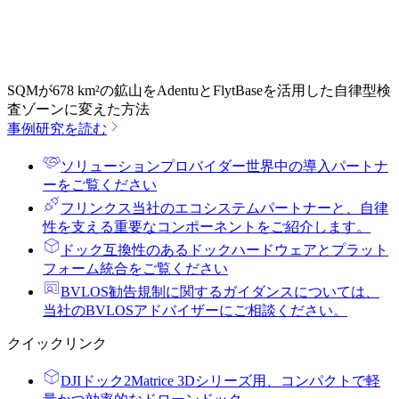
SQMが678 km²の鉱山をAdentuとFlytBaseを活用した自律型検
査ゾーンに変えた方法
事例研究を読む
ソリューションプロバイダー
世界中の導入パートナ
ーをご覧ください
フリンクス
当社のエコシステムパートナーと、自律
性を支える重要なコンポーネントをご紹介します。
ドック
互換性のあるドックハードウェアとプラット
フォーム統合をご覧ください
BVLOS勧告
規制に関するガイダンスについては、
当社のBVLOSアドバイザーにご相談ください。
クイックリンク
DJIドック2
Matrice 3Dシリーズ用、コンパクトで軽