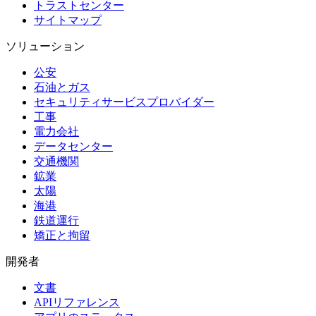
トラストセンター
サイトマップ
ソリューション
公安
石油とガス
セキュリティサービスプロバイダー
工事
電力会社
データセンター
交通機関
鉱業
太陽
海港
鉄道運行
矯正と拘留
開発者
文書
APIリファレンス