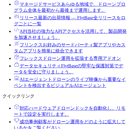
マネージドサービス
あらゆる地域で、ドローンプロ
グラム全体を最初から最後まで運用します。
リリース
最新の出荷情報 ― FlytBase全リリースをロ
グごとに一覧
API
当社の強力なAPIアクセスを活用して、製品開発
を加速させましょう。
フリンクス
お好みのサードパーティ製アプリやカス
タムアプリを簡単に統合できます
フレックス
ドローン運用を拡張する専用アドオン
データセキュリティ
FlytBaseの堅牢な保護対策でデ
ータを安全に守りましょう。
AIエージェント
ドローンのライブ映像から重要なイ
ベントを検出するビジュアルAIエージェント
クイックリンク
対応ハードウェア
ドローンドックを自動化し、リモ
ートで設定を実行します。
成功事例
顧客がドローン運用をどのように拡大して
いるかをご覧ください。