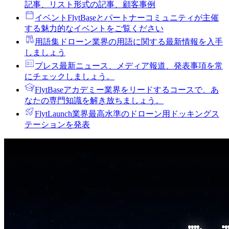
記事、リスト形式の記事、顧客事例
イベント
FlytBaseとパートナーコミュニティが主催
する魅力的なイベントをご覧ください
用語集
ドローン業界の用語に関する最新情報を入手
しましょう
プレス
最新ニュース、メディア報道、発表事項を常
にチェックしましょう。
FlytBaseアカデミー
業界をリードするコースで、あ
なたの専門知識を解き放ちましょう。
FlytLaunch
業界最高水準のドローン用ドッキングス
テーションを発表