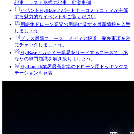
記事、リスト形式の記事、顧客事例
イベント
FlytBaseとパートナーコミュニティが主催
する魅力的なイベントをご覧ください
用語集
ドローン業界の用語に関する最新情報を入手
しましょう
プレス
最新ニュース、メディア報道、発表事項を常
にチェックしましょう。
FlytBaseアカデミー
業界をリードするコースで、あ
なたの専門知識を解き放ちましょう。
FlytLaunch
業界最高水準のドローン用ドッキングス
テーションを発表