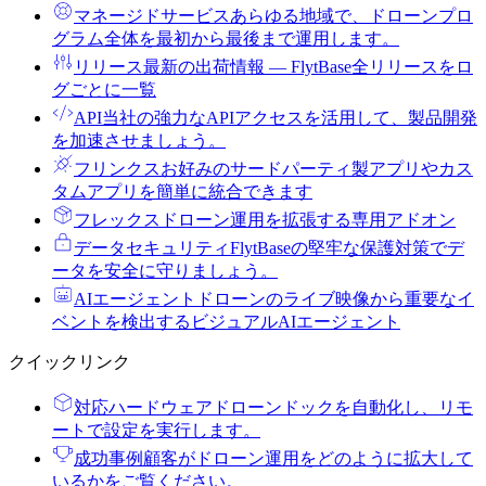
マネージドサービス
あらゆる地域で、ドローンプロ
グラム全体を最初から最後まで運用します。
リリース
最新の出荷情報 ― FlytBase全リリースをロ
グごとに一覧
API
当社の強力なAPIアクセスを活用して、製品開発
を加速させましょう。
フリンクス
お好みのサードパーティ製アプリやカス
タムアプリを簡単に統合できます
フレックス
ドローン運用を拡張する専用アドオン
データセキュリティ
FlytBaseの堅牢な保護対策でデ
ータを安全に守りましょう。
AIエージェント
ドローンのライブ映像から重要なイ
ベントを検出するビジュアルAIエージェント
クイックリンク
対応ハードウェア
ドローンドックを自動化し、リモ
ートで設定を実行します。
成功事例
顧客がドローン運用をどのように拡大して
いるかをご覧ください。