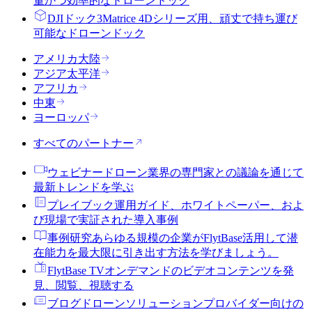
量かつ効率的なドローンドック
DJIドック3
Matrice 4Dシリーズ用、頑丈で持ち運び
可能なドローンドック
アメリカ大陸
アジア太平洋
アフリカ
中東
ヨーロッパ
すべてのパートナー
ウェビナー
ドローン業界の専門家との議論を通じて
最新トレンドを学ぶ
プレイブック
運用ガイド、ホワイトペーパー、およ
び現場で実証された導入事例
事例研究
あらゆる規模の企業がFlytBase活用して潜
在能力を最大限に引き出す方法を学びましょう。
FlytBase TV
オンデマンドのビデオコンテンツを発
見、閲覧、視聴する
ブログ
ドローンソリューションプロバイダー向けの