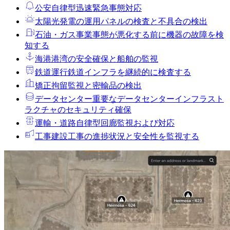
公安
自律型迅速緊急事態対応
太陽光発電の運用
パネルの検査と不具合の検出
石油・ガス事業
事態が悪化する前に機器の故障を検
知する
海港
港湾の安全確保と船舶の監視
鉄道運行
鉄道インフラを継続的に検査する
矯正拘留
監視と密輸品の検出
データセンター
重要なデータセンターインフラスト
ラクチャのセキュリティ確保
運輸・道路
自律型回廊監視および対応
工事
建設工事の進捗状況と安全性を監視する