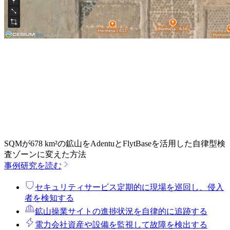
SQMが678 km²の鉱山をAdentuとFlytBaseを活用した自律型検
査ゾーンに変えた方法
事例研究を読む
セキュリティサービス
定期的に現場を巡回し、侵入
者を検知する
鉱山操業
サイトの進捗状況を自律的に追跡する
電力会社
資産や設備を監視して故障を検出する