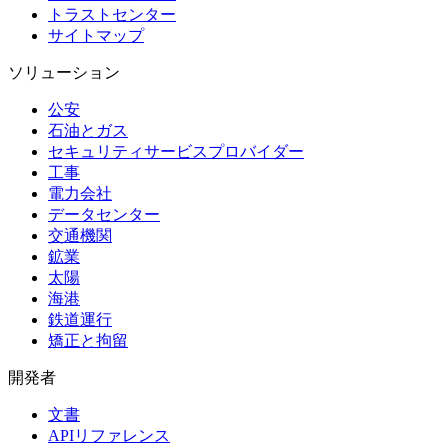
トラストセンター
サイトマップ
ソリューション
公安
石油とガス
セキュリティサービスプロバイダー
工事
電力会社
データセンター
交通機関
鉱業
太陽
海港
鉄道運行
矯正と拘留
開発者
文書
APIリファレンス