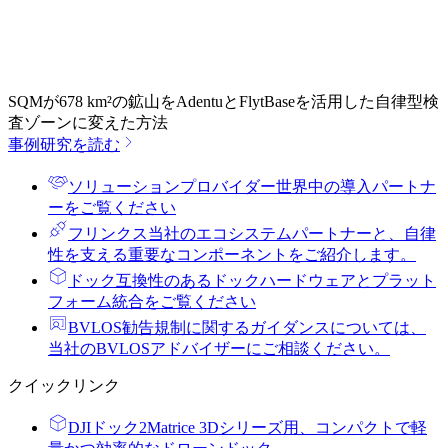
SQMが678 km²の鉱山をAdentuとFlytBaseを活用した自律型検
査ゾーンに変えた方法
事例研究を読む
ソリューションプロバイダー
世界中の導入パートナ
ーをご覧ください
フリンクス
当社のエコシステムパートナーと、自律
性を支える重要なコンポーネントをご紹介します。
ドック
互換性のあるドックハードウェアとプラット
フォーム統合をご覧ください
BVLOS勧告
規制に関するガイダンスについては、
当社のBVLOSアドバイザーにご相談ください。
クイックリンク
DJIドック2
Matrice 3Dシリーズ用、コンパクトで軽