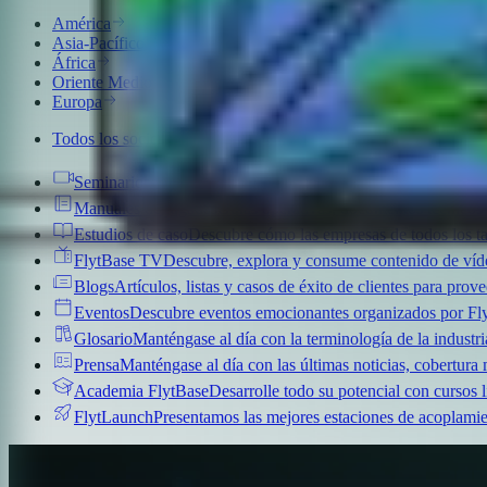
América
Asia-Pacífico
África
Oriente Medio
Europa
Todos los socios
Seminarios web
Conversaciones con expertos de la industria 
Manuales de jugadas
Guías operativas, documentos técnicos 
Estudios de caso
Descubre cómo las empresas de todos los t
FlytBase TV
Descubre, explora y consume contenido de ví
Blogs
Artículos, listas y casos de éxito de clientes para pro
Eventos
Descubre eventos emocionantes organizados por Fl
Glosario
Manténgase al día con la terminología de la industri
Prensa
Manténgase al día con las últimas noticias, cobertura
Academia FlytBase
Desarrolle todo su potencial con cursos lí
FlytLaunch
Presentamos las mejores estaciones de acoplamien