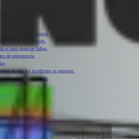
n autónoma impulsada por Adentu y FlytBase
inaria y detectar intrusos.
ogreso de tu sitio web.
icos para detectar fallos.
tes de emergencia
las
 antes de que los incidentes se agraven.
 vigilancia de los buques.
structura ferroviaria
do
crítica del centro de datos.
corredor
la seguridad