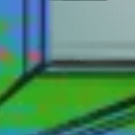
n autónoma impulsada por Adentu y FlytBase
ementación en todo el mundo.
ponentes esenciales de autonomía.
 y la integración de la plataforma.
ores de BVLOS para obtener orientación regulatoria.
 compacta, ligera y eficiente para la serie Matrice 3D.
 para drones de la serie Matrice 4D