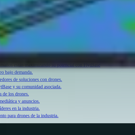
de los drones para conocer las últimas tendencias.
y lecciones de implementación probadas en el terreno.
amaños están maximizando su potencial con FlytBase
deo bajo demanda.
veedores de soluciones con drones.
ytBase y su comunidad asociada.
a de los drones.
 mediática y anuncios.
deres en la industria.
to para drones de la industria.