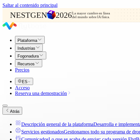
Saltar al contenido principal
NESTGEN
2026
La mayor cumbre en línea
del mundo sobre IA física.
Plataforma
Industrias
Fogonadura
Recursos
Precios
ES
Acceso
Reserva una demostración
Atrás
Descripción general de la plataforma
Desarrolla e implementa
Servicios gestionados
Gestionamos todo su programa de drones
Comunicados
Lo que se acaba de enviar: cada versión FlytBas