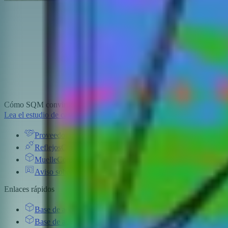
Cómo SQM convirtió una mina de 678 km² en una zona de inspecció
Lea el estudio de caso.
Proveedor de soluciones
Descubre a nuestros socios de impl
Reflejos
Conozca a nuestros socios del ecosistema y los com
Muelle
Consulta nuestro hardware de acoplamiento compatible
Aviso sobre operaciones BVLOS
Reúnase con nuestros ases
Enlaces rápidos
Base de acoplamiento DJI 2
Base de acoplamiento para drones
Base de acoplamiento DJI 3
Base de carga móvil y resistente