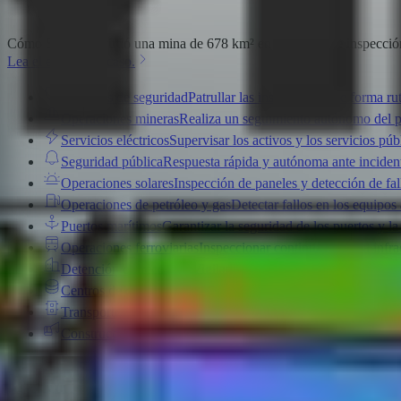
Cómo SQM convirtió una mina de 678 km² en una zona de inspecció
Lea el estudio de caso.
Servicios de seguridad
Patrullar las instalaciones de forma rut
Operaciones mineras
Realiza un seguimiento autónomo del pr
Servicios eléctricos
Supervisar los activos y los servicios públ
Seguridad pública
Respuesta rápida y autónoma ante inciden
Operaciones solares
Inspección de paneles y detección de fal
Operaciones de petróleo y gas
Detectar fallos en los equipos
Puertos marítimos
Garantizar la seguridad de los puertos y la
Operaciones ferroviarias
Inspeccionar continuamente la infrae
Detención correccional
Vigilancia y detección de contraban
Centros de datos
Garantizar la seguridad de la infraestructura 
Transporte y carreteras
Monitoreo y respuesta autónoma del 
Construcción
Supervisión del progreso de la construcción y 