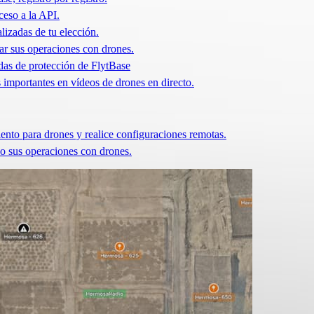
ceso a la API.
lizadas de tu elección.
r sus operaciones con drones.
idas de protección de FlytBase
 importantes en vídeos de drones en directo.
ento para drones y realice configuraciones remotas.
o sus operaciones con drones.