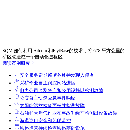
SQM 如何利用 Adentu 和FlytBase的技术，将 678 平方公里的
矿区改造成一个自动化巡检区
阅读案例研究
安全服务
定期巡逻各处并发现入侵者
采矿作业
自主跟踪网站进度
电力公司
监测资产和公用设施以检测故障
公安
自主快速应急事件响应
太阳能运营
检查面板并检测故障
石油和天然气作业
在事故升级前检测出设备故障
海港
港口安全和船舶监控
铁路运营
持续检查铁路基础设施