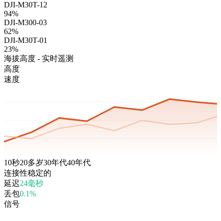
DJI-M30T-12
94%
DJI-M300-03
62%
DJI-M30T-01
23%
海拔高度 - 实时遥测
高度
速度
10秒
20多岁
30年代
40年代
连接性
稳定的
延迟
24毫秒
丢包
0.1%
信号