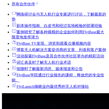
所有合作伙伴
网络研讨会
与无人机行业专家进行讨论，了解最新趋
势
剧本
操作指南、白皮书和经过实地检验的部署经验
案例研究
了解各种规模的企业如何利用FlytBase最大
限度地发挥潜力
FlytBase TV
发现、浏览和观看点播视频内容
博客
无人机解决方案提供商的文章、列表和客户案例
活动
探索FlytBase及其合作伙伴社区举办的精彩活动
词汇表
及时了解无人机行业术语
按
随时了解最新消息、媒体报道和公告
FlytBase学院
通过行业领先的课程，释放您的专业技
能。
FlytLaunch
揭晓业内最优秀的无人机对接站