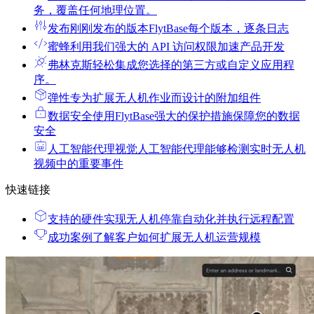
务，覆盖任何地理位置。
发布
刚刚发布的版本FlytBase每个版本，逐条日志
蜜蜂
利用我们强大的 API 访问权限加速产品开发
弗林克斯
轻松集成您选择的第三方或自定义应用程
序。
弹性
专为扩展无人机作业而设计的附加组件
数据安全
使用FlytBase强大的保护措施保障您的数据
安全
人工智能代理
视觉人工智能代理能够检测实时无人机
视频中的重要事件
快速链接
支持的硬件
实现无人机停靠自动化并执行远程配置
成功案例
了解客户如何扩展无人机运营规模