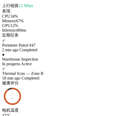
上行链路
12 Mbps
表现
CPU
34%
Memory
67%
GPU
12%
Inference
89ms
近期任务
✓
Perimeter Patrol #47
2 min ago
Completed
●
Warehouse Inspection
In progress
Active
✓
Thermal Scan — Zone B
18 min ago
Completed
健康评分
89
%
电机温度
42°C