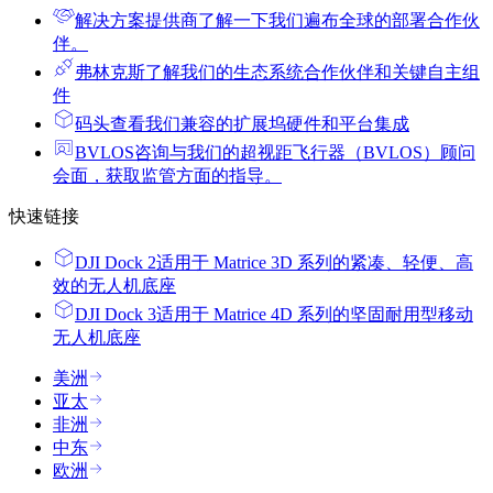
解决方案提供商
了解一下我们遍布全球的部署合作伙
伴。
弗林克斯
了解我们的生态系统合作伙伴和关键自主组
件
码头
查看我们兼容的扩展坞硬件和平台集成
BVLOS咨询
与我们的超视距飞行器（BVLOS）顾问
会面，获取监管方面的指导。
快速链接
DJI Dock 2
适用于 Matrice 3D 系列的紧凑、轻便、高
效的无人机底座
DJI Dock 3
适用于 Matrice 4D 系列的坚固耐用型移动
无人机底座
美洲
亚太
非洲
中东
欧洲