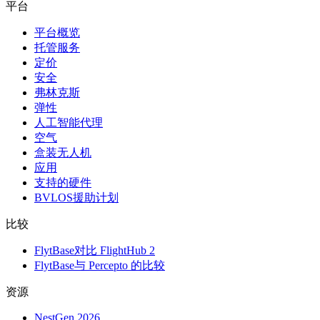
平台
平台概览
托管服务
定价
安全
弗林克斯
弹性
人工智能代理
空气
盒装无人机
应用
支持的硬件
BVLOS援助计划
比较
FlytBase对比 FlightHub 2
FlytBase与 Percepto 的比较
资源
NestGen 2026