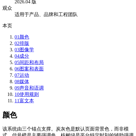
2026.04 版
观众
适用于产品、品牌和工程团队
本页
01
颜色
02
排版
03
图像学
04
成分
05
间距和布局
06
图案和表面
07
运动
08
媒体
09
声音和语调
10
使用规则
11
富文本
颜色
该系统由三个锚点支撑。炭灰色是默认页面背景色，而非模
式。信号橙是主要强调色。桉树绿是平台特定时刻的辅助强调