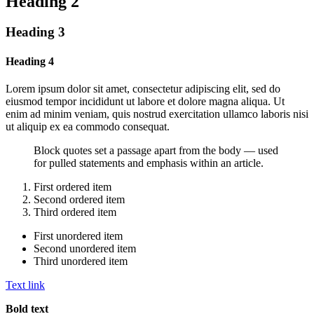
Heading 2
Heading 3
Heading 4
Lorem ipsum dolor sit amet, consectetur adipiscing elit, sed do
eiusmod tempor incididunt ut labore et dolore magna aliqua. Ut
enim ad minim veniam, quis nostrud exercitation ullamco laboris nisi
ut aliquip ex ea commodo consequat.
Block quotes set a passage apart from the body — used
for pulled statements and emphasis within an article.
First ordered item
Second ordered item
Third ordered item
First unordered item
Second unordered item
Third unordered item
Text link
Bold text