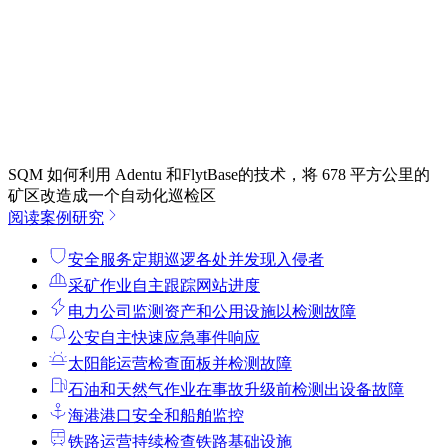
SQM 如何利用 Adentu 和FlytBase的技术，将 678 平方公里的
矿区改造成一个自动化巡检区
阅读案例研究
安全服务
定期巡逻各处并发现入侵者
采矿作业
自主跟踪网站进度
电力公司
监测资产和公用设施以检测故障
公安
自主快速应急事件响应
太阳能运营
检查面板并检测故障
石油和天然气作业
在事故升级前检测出设备故障
海港
港口安全和船舶监控
铁路运营
持续检查铁路基础设施