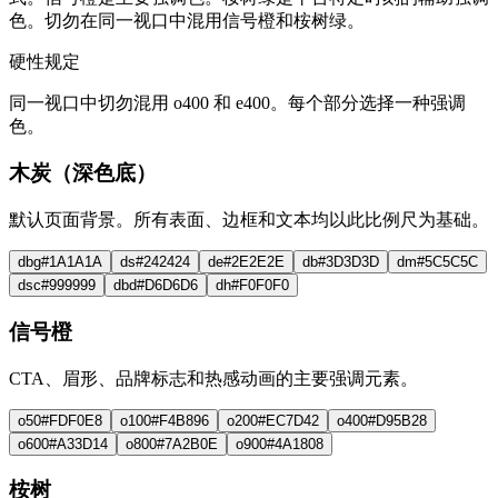
色。切勿在同一视口中混用信号橙和桉树绿。
硬性规定
同一视口中切勿混用 o400 和 e400。每个部分选择一种强调
色。
木炭（深色底）
默认页面背景。所有表面、边框和文本均以此比例尺为基础。
dbg
#1A1A1A
ds
#242424
de
#2E2E2E
db
#3D3D3D
dm
#5C5C5C
dsc
#999999
dbd
#D6D6D6
dh
#F0F0F0
信号橙
CTA、眉形、品牌标志和热感动画的主要强调元素。
o50
#FDF0E8
o100
#F4B896
o200
#EC7D42
o400
#D95B28
o600
#A33D14
o800
#7A2B0E
o900
#4A1808
桉树