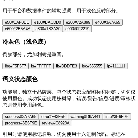
用于平台和数据事件的辅助强调。用于浅色反转部分。
e50
#EAF0EE
e100
#BACDD0
e200
#72A899
e400
#3A7A65
e600
#2B5A4A
e800
#1B3A30
e900
#0F2219
冷灰色（浅色底）
倒叙部分，尤加利树是重音。
lbg
#F5F5F7
ls
#FFFFFF
lb
#DDDFE3
lsc
#555555
lp
#111111
语义状态颜色
功能层，独立于品牌层。每个状态都应配图标和标签，切勿仅
使用颜色。成功状态使用桉树绿；错误/警告/信息/进度/审核状
态则使用专用颜色。
success
#3A7A65
error
#F43F5E
warning
#D9A441
info
#3E6F9E
progress
#3E6F9E
review
#C8923A
引用时请使用标记名称，切勿使用十六进制代码。标记在