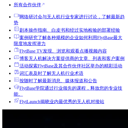
所有合作伙伴
网络研讨会
与无人机行业专家进行讨论，了解最新趋
势
剧本
操作指南、白皮书和经过实地检验的部署经验
案例研究
了解各种规模的企业如何利用FlytBase最大
限度地发挥潜力
FlytBase TV
发现、浏览和观看点播视频内容
博客
无人机解决方案提供商的文章、列表和客户案例
活动
探索FlytBase及其合作伙伴社区举办的精彩活动
词汇表
及时了解无人机行业术语
按
随时了解最新消息、媒体报道和公告
FlytBase学院
通过行业领先的课程，释放您的专业技
能。
FlytLaunch
揭晓业内最优秀的无人机对接站