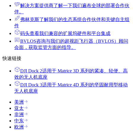
解决方案提供商
了解一下我们遍布全球的部署合作伙
伴。
弗林克斯
了解我们的生态系统合作伙伴和关键自主组
件
码头
查看我们兼容的扩展坞硬件和平台集成
BVLOS咨询
与我们的超视距飞行器（BVLOS）顾问
会面，获取监管方面的指导。
快速链接
DJI Dock 2
适用于 Matrice 3D 系列的紧凑、轻便、高
效的无人机底座
DJI Dock 3
适用于 Matrice 4D 系列的坚固耐用型移动
无人机底座
美洲
亚太
非洲
中东
欧洲