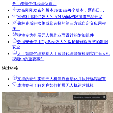
务，覆盖任何地理位置。
发布
刚刚发布的版本FlytBase每个版本，逐条日志
蜜蜂
利用我们强大的 API 访问权限加速产品开发
弗林克斯
轻松集成您选择的第三方或自定义应用程
序。
弹性
专为扩展无人机作业而设计的附加组件
数据安全
使用FlytBase强大的保护措施保障您的数据
安全
人工智能代理
视觉人工智能代理能够检测实时无人机
视频中的重要事件
快速链接
支持的硬件
实现无人机停靠自动化并执行远程配置
成功案例
了解客户如何扩展无人机运营规模