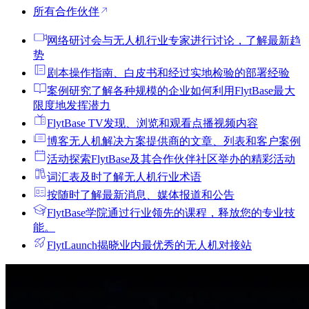
所有合作伙伴
网络研讨会
与无人机行业专家进行讨论，了解最新趋
势
剧本
操作指南、白皮书和经过实地检验的部署经验
案例研究
了解各种规模的企业如何利用FlytBase最大
限度地发挥潜力
FlytBase TV
发现、浏览和观看点播视频内容
博客
无人机解决方案提供商的文章、列表和客户案例
活动
探索FlytBase及其合作伙伴社区举办的精彩活动
词汇表
及时了解无人机行业术语
按
随时了解最新消息、媒体报道和公告
FlytBase学院
通过行业领先的课程，释放您的专业技
能。
FlytLaunch
揭晓业内最优秀的无人机对接站