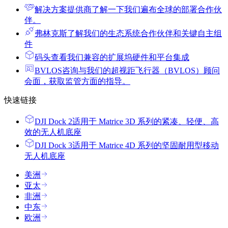
解决方案提供商
了解一下我们遍布全球的部署合作伙
伴。
弗林克斯
了解我们的生态系统合作伙伴和关键自主组
件
码头
查看我们兼容的扩展坞硬件和平台集成
BVLOS咨询
与我们的超视距飞行器（BVLOS）顾问
会面，获取监管方面的指导。
快速链接
DJI Dock 2
适用于 Matrice 3D 系列的紧凑、轻便、高
效的无人机底座
DJI Dock 3
适用于 Matrice 4D 系列的坚固耐用型移动
无人机底座
美洲
亚太
非洲
中东
欧洲