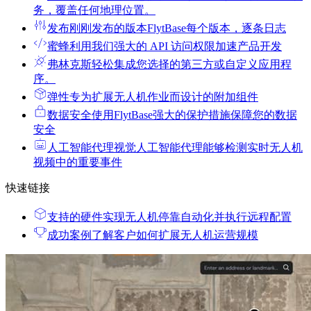
务，覆盖任何地理位置。
发布
刚刚发布的版本FlytBase每个版本，逐条日志
蜜蜂
利用我们强大的 API 访问权限加速产品开发
弗林克斯
轻松集成您选择的第三方或自定义应用程
序。
弹性
专为扩展无人机作业而设计的附加组件
数据安全
使用FlytBase强大的保护措施保障您的数据
安全
人工智能代理
视觉人工智能代理能够检测实时无人机
视频中的重要事件
快速链接
支持的硬件
实现无人机停靠自动化并执行远程配置
成功案例
了解客户如何扩展无人机运营规模