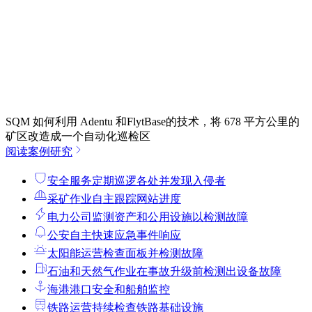
SQM 如何利用 Adentu 和FlytBase的技术，将 678 平方公里的
矿区改造成一个自动化巡检区
阅读案例研究
安全服务
定期巡逻各处并发现入侵者
采矿作业
自主跟踪网站进度
电力公司
监测资产和公用设施以检测故障
公安
自主快速应急事件响应
太阳能运营
检查面板并检测故障
石油和天然气作业
在事故升级前检测出设备故障
海港
港口安全和船舶监控
铁路运营
持续检查铁路基础设施