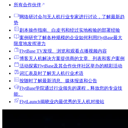
所有合作伙伴
网络研讨会
与无人机行业专家进行讨论，了解最新趋
势
剧本
操作指南、白皮书和经过实地检验的部署经验
案例研究
了解各种规模的企业如何利用FlytBase最大
限度地发挥潜力
FlytBase TV
发现、浏览和观看点播视频内容
博客
无人机解决方案提供商的文章、列表和客户案例
活动
探索FlytBase及其合作伙伴社区举办的精彩活动
词汇表
及时了解无人机行业术语
按
随时了解最新消息、媒体报道和公告
FlytBase学院
通过行业领先的课程，释放您的专业技
能。
FlytLaunch
揭晓业内最优秀的无人机对接站