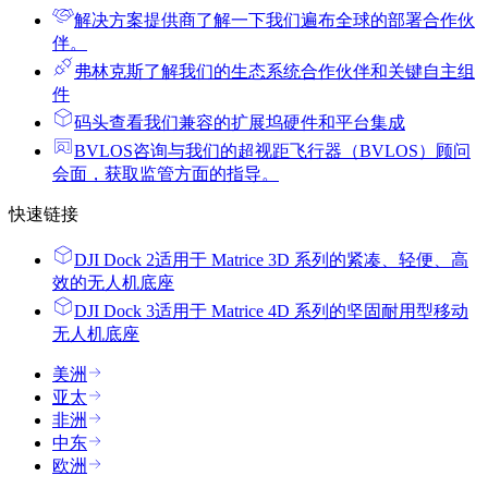
解决方案提供商
了解一下我们遍布全球的部署合作伙
伴。
弗林克斯
了解我们的生态系统合作伙伴和关键自主组
件
码头
查看我们兼容的扩展坞硬件和平台集成
BVLOS咨询
与我们的超视距飞行器（BVLOS）顾问
会面，获取监管方面的指导。
快速链接
DJI Dock 2
适用于 Matrice 3D 系列的紧凑、轻便、高
效的无人机底座
DJI Dock 3
适用于 Matrice 4D 系列的坚固耐用型移动
无人机底座
美洲
亚太
非洲
中东
欧洲