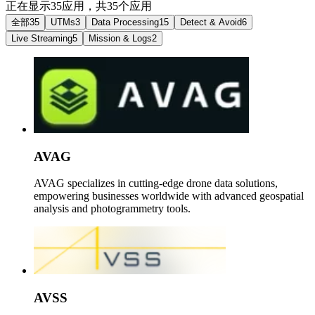
正在显示35应用，共35个应用
全部
35
UTMs
3
Data Processing
15
Detect & Avoid
6
Live Streaming
5
Mission & Logs
2
AVAG
AVAG specializes in cutting-edge drone data solutions,
empowering businesses worldwide with advanced geospatial
analysis and photogrammetry tools.
AVSS