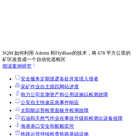
SQM 如何利用 Adentu 和FlytBase的技术，将 678 平方公里的
矿区改造成一个自动化巡检区
阅读案例研究
安全服务
定期巡逻各处并发现入侵者
采矿作业
自主跟踪网站进度
电力公司
监测资产和公用设施以检测故障
公安
自主快速应急事件响应
太阳能运营
检查面板并检测故障
石油和天然气作业
在事故升级前检测出设备故障
海港
港口安全和船舶监控
铁路运营
持续检查铁路基础设施