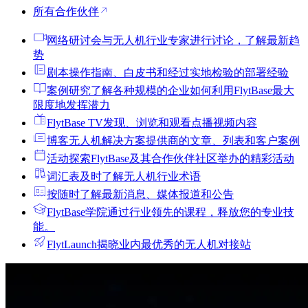
所有合作伙伴
网络研讨会
与无人机行业专家进行讨论，了解最新趋
势
剧本
操作指南、白皮书和经过实地检验的部署经验
案例研究
了解各种规模的企业如何利用FlytBase最大
限度地发挥潜力
FlytBase TV
发现、浏览和观看点播视频内容
博客
无人机解决方案提供商的文章、列表和客户案例
活动
探索FlytBase及其合作伙伴社区举办的精彩活动
词汇表
及时了解无人机行业术语
按
随时了解最新消息、媒体报道和公告
FlytBase学院
通过行业领先的课程，释放您的专业技
能。
FlytLaunch
揭晓业内最优秀的无人机对接站