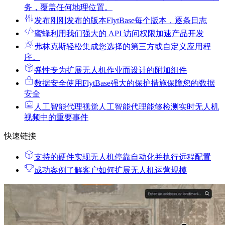
务，覆盖任何地理位置。
发布
刚刚发布的版本FlytBase每个版本，逐条日志
蜜蜂
利用我们强大的 API 访问权限加速产品开发
弗林克斯
轻松集成您选择的第三方或自定义应用程
序。
弹性
专为扩展无人机作业而设计的附加组件
数据安全
使用FlytBase强大的保护措施保障您的数据
安全
人工智能代理
视觉人工智能代理能够检测实时无人机
视频中的重要事件
快速链接
支持的硬件
实现无人机停靠自动化并执行远程配置
成功案例
了解客户如何扩展无人机运营规模