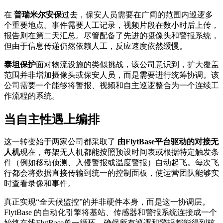
在
普瑞米尔安保
过去，保安人员需要在广阔的范围内巡逻多
个重要地点。事件需要人工记录，视频片段在数小时后上传，
报告则在第二天汇总。尽管配备了先进的摄像头和警报系统，
但由于信息传递仍然依赖人工，反应速度依然缓慢。
泰坦保护
面对物流设施的类似挑战，该公司意识到，扩大覆盖
范围并非增加摄像头或保安人员，而是需要进行统筹协调。该
公司需要一个能够将警报、视频和自主巡逻整合为一个连续工
作流程的系统。
当自主性遇上编排
这一转变始于两家公司都采取了
由FlytBase平台驱动的对接无
人机
现在，每架无人机都能按照预设时间表或根据特定触发条
件（例如移动侦测、入侵警报或温度警报）自动起飞。每次飞
行都会将数据直接传输到统一的控制面板，使运营团队能够实
时查看录像和事件。
真正实现“全天候监控”的并非硬件本身，而是这一协调层。
FlytBase 的自动化引擎将基站、传感器和警报系统连接成一个
始终在线FlytBase单一循环，确保所有巡逻和警报都能得到核