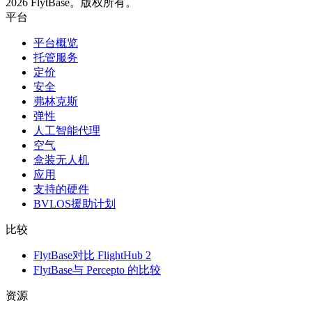
2026 FlytBase。版权所有。
平台
平台概览
托管服务
定价
安全
弗林克斯
弹性
人工智能代理
空气
盒装无人机
应用
支持的硬件
BVLOS援助计划
比较
FlytBase对比 FlightHub 2
FlytBase与 Percepto 的比较
资源