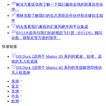
解决方案提供商
了解一下我们遍布全球的部署合作伙
伴。
弗林克斯
了解我们的生态系统合作伙伴和关键自主组
件
码头
查看我们兼容的扩展坞硬件和平台集成
BVLOS咨询
与我们的超视距飞行器（BVLOS）顾问
会面，获取监管方面的指导。
快速链接
DJI Dock 2
适用于 Matrice 3D 系列的紧凑、轻便、高
效的无人机底座
DJI Dock 3
适用于 Matrice 4D 系列的坚固耐用型移动
无人机底座
美洲
亚太
非洲
中东
欧洲