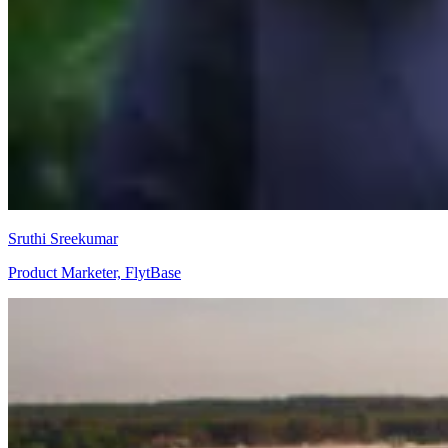
Sruthi Sreekumar
Product Marketer, FlytBase