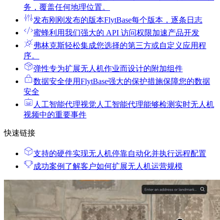
务，覆盖任何地理位置。
发布
刚刚发布的版本FlytBase每个版本，逐条日志
蜜蜂
利用我们强大的 API 访问权限加速产品开发
弗林克斯
轻松集成您选择的第三方或自定义应用程
序。
弹性
专为扩展无人机作业而设计的附加组件
数据安全
使用FlytBase强大的保护措施保障您的数据
安全
人工智能代理
视觉人工智能代理能够检测实时无人机
视频中的重要事件
快速链接
支持的硬件
实现无人机停靠自动化并执行远程配置
成功案例
了解客户如何扩展无人机运营规模