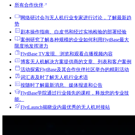
所有合作伙伴
网络研讨会
与无人机行业专家进行讨论，了解最新趋
势
剧本
操作指南、白皮书和经过实地检验的部署经验
案例研究
了解各种规模的企业如何利用FlytBase最大
限度地发挥潜力
FlytBase TV
发现、浏览和观看点播视频内容
博客
无人机解决方案提供商的文章、列表和客户案例
活动
探索FlytBase及其合作伙伴社区举办的精彩活动
词汇表
及时了解无人机行业术语
按
随时了解最新消息、媒体报道和公告
FlytBase学院
通过行业领先的课程，释放您的专业技
能。
FlytLaunch
揭晓业内最优秀的无人机对接站