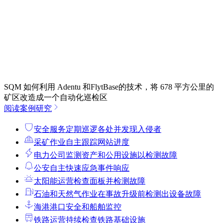
SQM 如何利用 Adentu 和FlytBase的技术，将 678 平方公里的
矿区改造成一个自动化巡检区
阅读案例研究
安全服务
定期巡逻各处并发现入侵者
采矿作业
自主跟踪网站进度
电力公司
监测资产和公用设施以检测故障
公安
自主快速应急事件响应
太阳能运营
检查面板并检测故障
石油和天然气作业
在事故升级前检测出设备故障
海港
港口安全和船舶监控
铁路运营
持续检查铁路基础设施