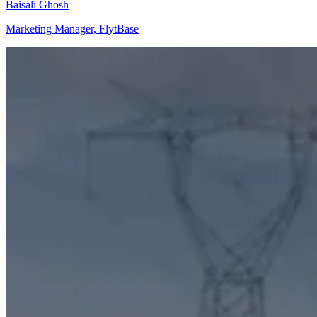
Baisali Ghosh
Marketing Manager, FlytBase