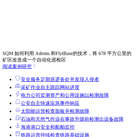
SQM 如何利用 Adentu 和FlytBase的技术，将 678 平方公里的
矿区改造成一个自动化巡检区
阅读案例研究
安全服务
定期巡逻各处并发现入侵者
采矿作业
自主跟踪网站进度
电力公司
监测资产和公用设施以检测故障
公安
自主快速应急事件响应
太阳能运营
检查面板并检测故障
石油和天然气作业
在事故升级前检测出设备故障
海港
港口安全和船舶监控
铁路运营
持续检查铁路基础设施