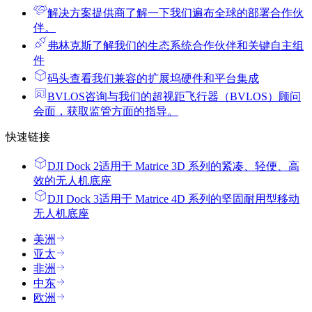
解决方案提供商
了解一下我们遍布全球的部署合作伙
伴。
弗林克斯
了解我们的生态系统合作伙伴和关键自主组
件
码头
查看我们兼容的扩展坞硬件和平台集成
BVLOS咨询
与我们的超视距飞行器（BVLOS）顾问
会面，获取监管方面的指导。
快速链接
DJI Dock 2
适用于 Matrice 3D 系列的紧凑、轻便、高
效的无人机底座
DJI Dock 3
适用于 Matrice 4D 系列的坚固耐用型移动
无人机底座
美洲
亚太
非洲
中东
欧洲