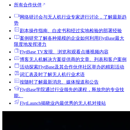
所有合作伙伴
网络研讨会
与无人机行业专家进行讨论，了解最新趋
势
剧本
操作指南、白皮书和经过实地检验的部署经验
案例研究
了解各种规模的企业如何利用FlytBase最大
限度地发挥潜力
FlytBase TV
发现、浏览和观看点播视频内容
博客
无人机解决方案提供商的文章、列表和客户案例
活动
探索FlytBase及其合作伙伴社区举办的精彩活动
词汇表
及时了解无人机行业术语
按
随时了解最新消息、媒体报道和公告
FlytBase学院
通过行业领先的课程，释放您的专业技
能。
FlytLaunch
揭晓业内最优秀的无人机对接站