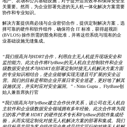
地产、农场和公共基础设施，对于提升运营效率和保障安全至
关重要。然而，为企业部署先进的无人机一体化解决方案需要
协作和专业知识。
解决方案提供商必须与企业密切合作，提供定制解决方案，选
择可靠的硬件和软件组件，确保符合 IT 标准，获得超视距
(BVLOS) 操作所需的豁免和批准，并将这些系统与现有的企
业基础设施无缝集成。
“我们很高兴与HDRT合作，利用自主无人机提升现场安全和
监控能力。此次合作将FlytBase的无人机自主控制软件和企业
级数据安全技术与HDRT在部署定制对接无人机解决方案方面
的专业知识相结合，使企业能够实现无缝且可扩展的安全运
营。我们的目标是帮助企业开展日常安全巡逻，更好地了解其
设施状况，并实时应对安全漏洞。”
- Nitin Gupta， FlytBase创
始人兼首席执行官
“
我们很高兴与FlytBase建立合作伙伴关系，该公司在无人机自
主软件和企业级数据安全领域拥有多年经验。此次合作将为我
们的客户带来 HDRT 的硬件技术专长和FlytBase的软件集成经
验，从而实现定制化对接无人机解决方案的部署和集成。我们
的目标是共同为客户提供完全集成且切实可行的对接无人机解