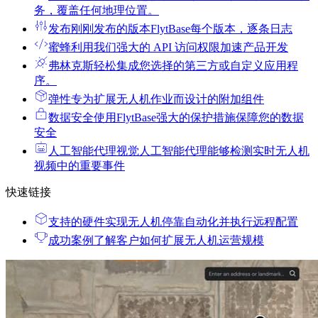
务，覆盖任何地理位置。
发布
刚刚发布的版本FlytBase每个版本，逐条日志
蜜蜂
利用我们强大的 API 访问权限加速产品开发
弗林克斯
轻松集成您选择的第三方或自定义应用程
序。
弹性
专为扩展无人机作业而设计的附加组件
数据安全
使用FlytBase强大的保护措施保障您的数据
安全
人工智能代理
视觉人工智能代理能够检测实时无人机
视频中的重要事件
快速链接
支持的硬件
实现无人机停靠自动化并执行远程配置
成功案例
了解客户如何扩展无人机运营规模