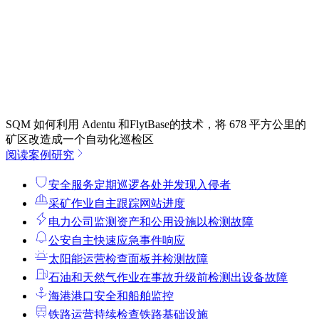
SQM 如何利用 Adentu 和FlytBase的技术，将 678 平方公里的
矿区改造成一个自动化巡检区
阅读案例研究
安全服务
定期巡逻各处并发现入侵者
采矿作业
自主跟踪网站进度
电力公司
监测资产和公用设施以检测故障
公安
自主快速应急事件响应
太阳能运营
检查面板并检测故障
石油和天然气作业
在事故升级前检测出设备故障
海港
港口安全和船舶监控
铁路运营
持续检查铁路基础设施