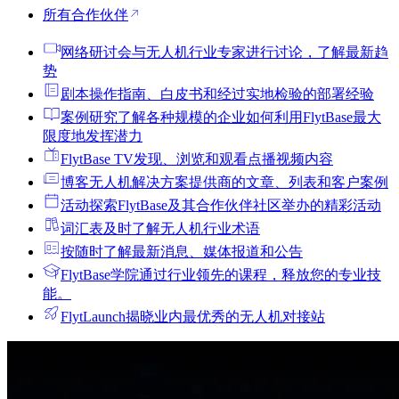
所有合作伙伴
网络研讨会
与无人机行业专家进行讨论，了解最新趋
势
剧本
操作指南、白皮书和经过实地检验的部署经验
案例研究
了解各种规模的企业如何利用FlytBase最大
限度地发挥潜力
FlytBase TV
发现、浏览和观看点播视频内容
博客
无人机解决方案提供商的文章、列表和客户案例
活动
探索FlytBase及其合作伙伴社区举办的精彩活动
词汇表
及时了解无人机行业术语
按
随时了解最新消息、媒体报道和公告
FlytBase学院
通过行业领先的课程，释放您的专业技
能。
FlytLaunch
揭晓业内最优秀的无人机对接站