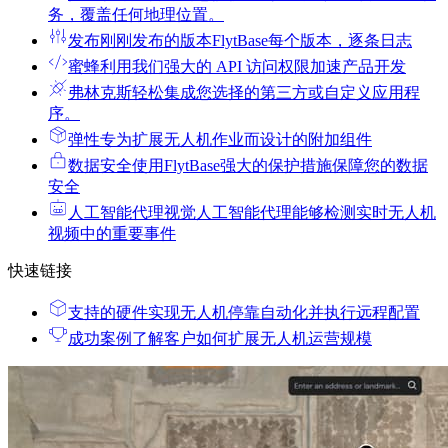
务，覆盖任何地理位置。
发布
刚刚发布的版本FlytBase每个版本，逐条日志
蜜蜂
利用我们强大的 API 访问权限加速产品开发
弗林克斯
轻松集成您选择的第三方或自定义应用程
序。
弹性
专为扩展无人机作业而设计的附加组件
数据安全
使用FlytBase强大的保护措施保障您的数据
安全
人工智能代理
视觉人工智能代理能够检测实时无人机
视频中的重要事件
快速链接
支持的硬件
实现无人机停靠自动化并执行远程配置
成功案例
了解客户如何扩展无人机运营规模