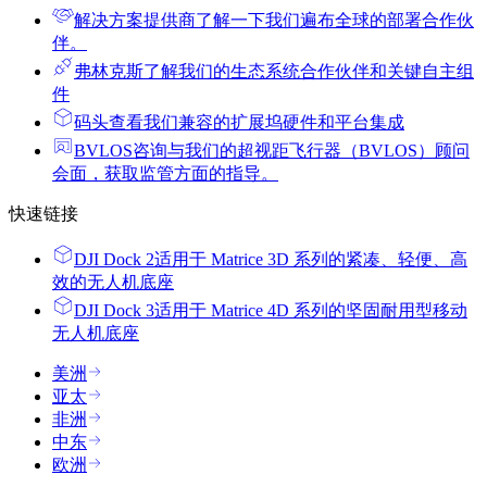
解决方案提供商
了解一下我们遍布全球的部署合作伙
伴。
弗林克斯
了解我们的生态系统合作伙伴和关键自主组
件
码头
查看我们兼容的扩展坞硬件和平台集成
BVLOS咨询
与我们的超视距飞行器（BVLOS）顾问
会面，获取监管方面的指导。
快速链接
DJI Dock 2
适用于 Matrice 3D 系列的紧凑、轻便、高
效的无人机底座
DJI Dock 3
适用于 Matrice 4D 系列的坚固耐用型移动
无人机底座
美洲
亚太
非洲
中东
欧洲