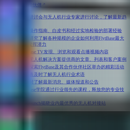
所有合作伙伴
网络研讨会
与无人机行业专家进行讨论，了解最新趋
势
剧本
操作指南、白皮书和经过实地检验的部署经验
案例研究
了解各种规模的企业如何利用FlytBase最大
限度地发挥潜力
FlytBase TV
发现、浏览和观看点播视频内容
博客
无人机解决方案提供商的文章、列表和客户案例
活动
探索FlytBase及其合作伙伴社区举办的精彩活动
词汇表
及时了解无人机行业术语
按
随时了解最新消息、媒体报道和公告
FlytBase学院
通过行业领先的课程，释放您的专业技
能。
FlytLaunch
揭晓业内最优秀的无人机对接站