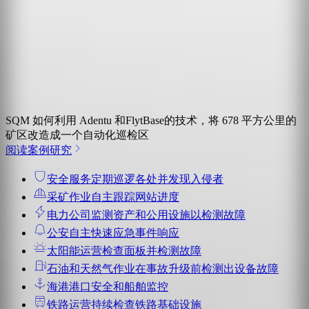
SQM 如何利用 Adentu 和FlytBase的技术，将 678 平方公里的
矿区改造成一个自动化巡检区
阅读案例研究
安全服务
定期巡逻各处并发现入侵者
采矿作业
自主跟踪网站进度
电力公司
监测资产和公用设施以检测故障
公安
自主快速应急事件响应
太阳能运营
检查面板并检测故障
石油和天然气作业
在事故升级前检测出设备故障
海港
港口安全和船舶监控
铁路运营
持续检查铁路基础设施