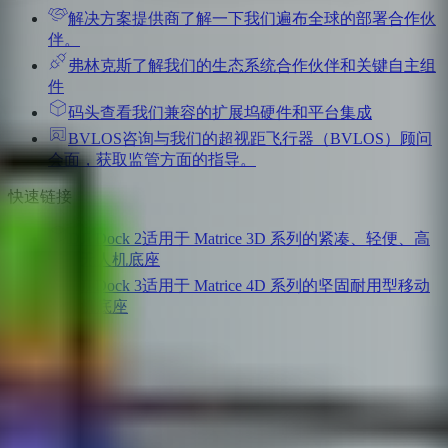
解决方案提供商
了解一下我们遍布全球的部署合作伙
伴。
弗林克斯
了解我们的生态系统合作伙伴和关键自主组
件
码头
查看我们兼容的扩展坞硬件和平台集成
BVLOS咨询
与我们的超视距飞行器（BVLOS）顾问
会面，获取监管方面的指导。
快速链接
DJI Dock 2
适用于 Matrice 3D 系列的紧凑、轻便、高
效的无人机底座
DJI Dock 3
适用于 Matrice 4D 系列的坚固耐用型移动
无人机底座
美洲
亚太
非洲
中东
欧洲