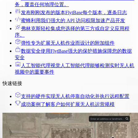
务，覆盖任何地理位置。
发布
刚刚发布的版本FlytBase每个版本，逐条日志
蜜蜂
利用我们强大的 API 访问权限加速产品开发
弗林克斯
轻松集成您选择的第三方或自定义应用程
序。
弹性
专为扩展无人机作业而设计的附加组件
数据安全
使用FlytBase强大的保护措施保障您的数据
安全
人工智能代理
视觉人工智能代理能够检测实时无人机
视频中的重要事件
快速链接
支持的硬件
实现无人机停靠自动化并执行远程配置
成功案例
了解客户如何扩展无人机运营规模