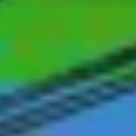
精选
全球规模最大的物理人工智能在线会议
立即注册
文档
支持的硬件
联系客服
合作伙伴资源中心
返回网络研讨会
BVLOS & Regulations
解读FAA第108部分及停靠超视距飞行作
业的屏蔽豁免
2024年9月25日 / 2024-09-19T04:30:00.000Z CT
webinars.detail.gate.watchCta
01