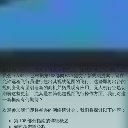
关于
想知道拟议的第 108 部分法规将如何简化停靠的超视距船舶作
业吗？欢迎参加我们即将举办的网络研讨会，届时将有监管专
家探讨政策建议、豁免保护的概念、获得超视距船舶作业批准
所需的资源，以及成功申请豁免的案例研究。
目前，获得超视距飞行（BVLOS）许可需要向美国联邦航空
管理局（FAA）逐案申请复杂的豁免。超视距航空规则制定委
员会（ARC）已根据第108部向FAA提交了新规则提案，旨在
允许远程飞行员进行超出其视线范围的飞行。这些即将出台的
规则变化有望创造新的商机并拓展现有应用。无人机行业热切
期盼这些更新，尤其是在简化超视距飞行操作方面。我们对这
一新框架有何期待？
欢迎参加我们即将举办的网络研讨会，我们将探讨以下内容：
第 108 部分指南的详细概述
何时考虑豁免权